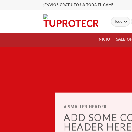
Saltar
¡ENVIOS GRATUITOS A TODA EL GAM!
al
contenido
INICIO
SALE-O
A SMALLER HEADER
ADD SOME C
HEADER HERE