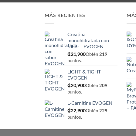
MÁS RECIENTES
MÁ
Creatina
monohidratada con
sabor - EVOGEN
₡
21,900
Obtén
219
puntos.
LIGHT & TIGHT
EVOGEN
₡
20,900
Obtén
209
puntos.
L-Carnitine EVOGEN
₡
22,900
Obtén
229
puntos.