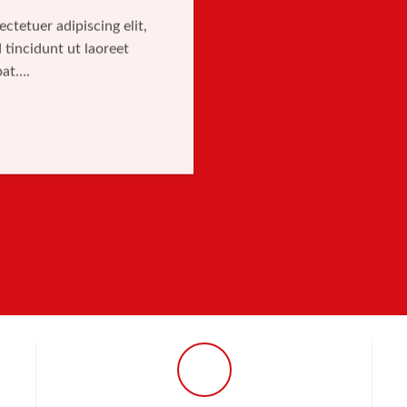
ctetuer adipiscing elit,
incidunt ut laoreet
pat….