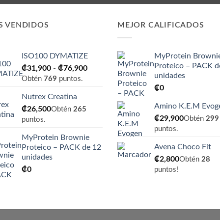
S VENDIDOS
MEJOR CALIFICADOS
ISO100 DYMATIZE
MyProtein Browni
Proteico – PACK d
Rango
₡
31,900
-
₡
76,900
unidades
de
Obtén
769
puntos.
₡
0
precios:
Nutrex Creatina
desde
Amino K.E.M Evog
₡
26,500
₡31,900
Obtén
265
₡
29,900
Obtén
299
hasta
puntos.
puntos.
₡76,900
MyProtein Brownie
Avena Choco Fit
Proteico – PACK de 12
unidades
₡
2,800
Obtén
28
₡
0
puntos!