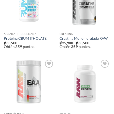
deseos
deseos
AISLADA - HIDROLIZADA
CREATINA
Proteina CBUM ITHOLATE
Creatina Monohidratada RAW
Rango
₡
35,900
₡
25,900
-
₡
35,900
de
Obtén
359
puntos.
Obtén
359
puntos.
precios:
desde
₡25,900
hasta
₡35,900
Añadir
Añadir
a la
a la
lista de
lista de
deseos
deseos
AMINOÁCIDOS
MARCAS