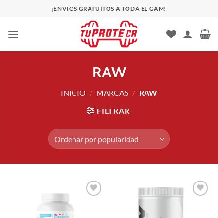
Saltar
¡ENVIOS GRATUITOS A TODA EL GAM!
al
contenido
RAW
INICIO
/
MARCAS
/
RAW
FILTRAR
Añadir
Añadir
a la
a la
lista de
lista de