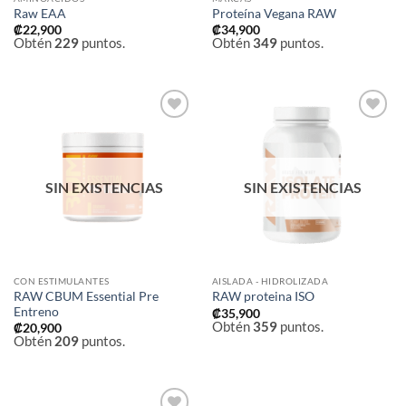
Raw EAA
Proteína Vegana RAW
₡
22,900
₡
34,900
Obtén
229
puntos.
Obtén
349
puntos.
Añadir
Añadir
a la
a la
lista de
lista de
deseos
deseos
SIN EXISTENCIAS
SIN EXISTENCIAS
CON ESTIMULANTES
AISLADA - HIDROLIZADA
RAW CBUM Essential Pre
RAW proteina ISO
Entreno
₡
35,900
Obtén
359
puntos.
₡
20,900
Obtén
209
puntos.