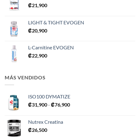
₡
21,900
LIGHT & TIGHT EVOGEN
₡
20,900
L-Carnitine EVOGEN
₡
22,900
MÁS VENDIDOS
ISO100 DYMATIZE
Rango
₡
31,900
-
₡
76,900
de
precios:
Nutrex Creatina
desde
₡
26,500
₡31,900
hasta