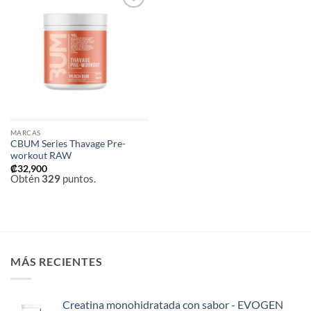
Añadir
a la
lista de
deseos
MARCAS
CBUM Series Thavage Pre-
workout RAW
₡
32,900
Obtén
329
puntos.
MÁS RECIENTES
Creatina monohidratada con sabor - EVOGEN