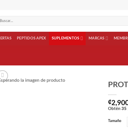
scar
r:
FERTAS
PEPTIDOS APEX
SUPLEMENTOS
MARCAS
MEMBR
PRO
Añadir
a la
₡
2,90
lista
Obtén
35
de
deseos
Tamaño