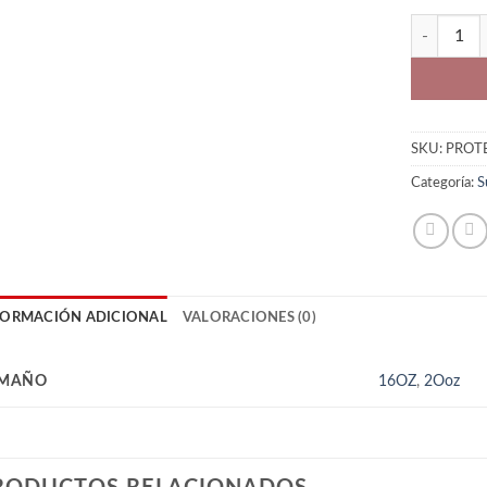
PROTE MAX
SKU:
PROT
Categoría:
S
FORMACIÓN ADICIONAL
VALORACIONES (0)
MAÑO
16OZ
,
2Ooz