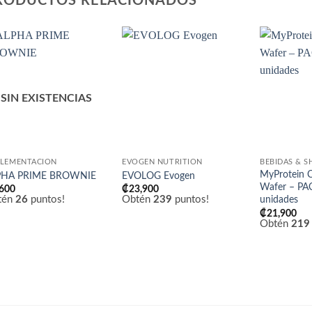
RODUCTOS RELACIONADOS
Añadir
Añadir
a la
a la
lista
lista
de
de
SIN EXISTENCIAS
deseos
deseos
LEMENTACIÓN
EVOGEN NUTRITION
BEBIDAS & S
MyProtein C
PHA PRIME BROWNIE
EVOLOG Evogen
Wafer – PA
,600
₡
23,900
tén
26
puntos!
Obtén
239
puntos!
unidades
₡
21,900
Obtén
219