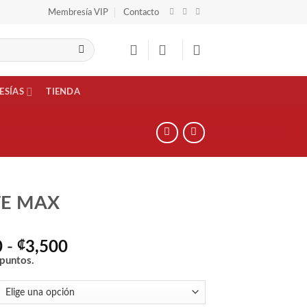
Membresía VIP
Contacto
ESÍAS
TIENDA
TE MAX
Rango
0
-
₡
3,500
de
puntos.
precios:
desde