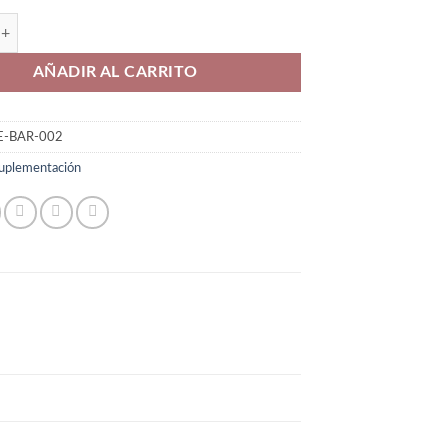
₡2,900
 cantidad
hasta
₡3,500
AÑADIR AL CARRITO
E-BAR-002
uplementación