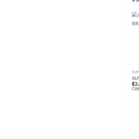
P
SUP
AL
₡
2
Ob