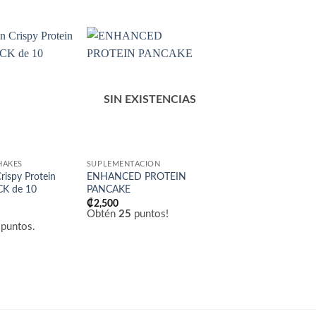
Añadir
Añadir
a la
a la
lista
lista
de
de
SIN EXISTENCIAS
deseos
deseos
HAKES
SUPLEMENTACIÓN
SUPLEMENTACIÓN
rispy Protein
ENHANCED PROTEIN
Toalla FITBROS con 
CK de 10
PANCAKE
Gris
₡
2,500
₡
8,500
Obtén
25
puntos!
Obtén
85
puntos!
puntos.