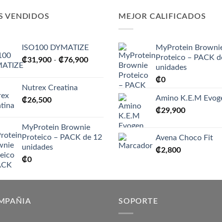
S VENDIDOS
MEJOR CALIFICADOS
ISO100 DYMATIZE
MyProtein Browni
Proteico – PACK d
Rango
₡
31,900
-
₡
76,900
unidades
de
₡
0
precios:
Nutrex Creatina
desde
Amino K.E.M Evog
₡
26,500
₡31,900
₡
29,900
hasta
₡76,900
MyProtein Brownie
Proteico – PACK de 12
Avena Choco Fit
unidades
₡
2,800
₡
0
MPAÑIA
SOPORTE