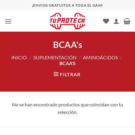
Saltar
¡ENVIOS GRATUITOS A TODA EL GAM!
al
contenido
BCAA's
INICIO
/
SUPLEMENTACIÓN
/
AMINOÁCIDOS
/
BCAA'S
FILTRAR
No se han encontrado productos que coincidan con tu
selección.