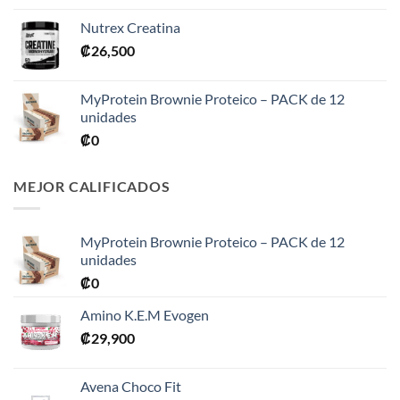
precios:
Nutrex Creatina
desde
₡
26,500
₡31,900
hasta
₡76,900
MyProtein Brownie Proteico – PACK de 12
unidades
₡
0
MEJOR CALIFICADOS
MyProtein Brownie Proteico – PACK de 12
unidades
₡
0
Amino K.E.M Evogen
₡
29,900
Avena Choco Fit