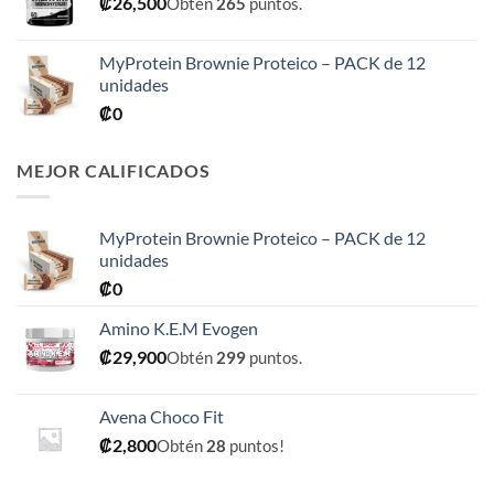
₡
26,500
Obtén
265
puntos.
₡31,900
hasta
₡76,900
MyProtein Brownie Proteico – PACK de 12
unidades
₡
0
MEJOR CALIFICADOS
MyProtein Brownie Proteico – PACK de 12
unidades
₡
0
Amino K.E.M Evogen
₡
29,900
Obtén
299
puntos.
Avena Choco Fit
₡
2,800
Obtén
28
puntos!