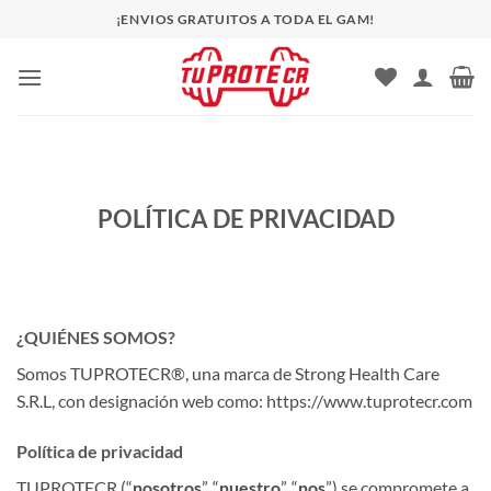
Saltar
¡ENVIOS GRATUITOS A TODA EL GAM!
al
contenido
POLÍTICA DE PRIVACIDAD
¿QUIÉNES SOMOS?
Somos TUPROTECR®, una marca de Strong Health Care
S.R.L, con designación web como: https://www.tuprotecr.com
Política de privacidad
TUPROTECR (“
nosotros
”, “
nuestro
”, “
nos
”) se compromete a