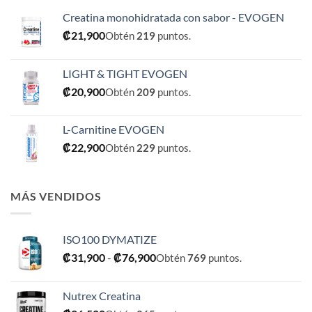
Creatina monohidratada con sabor - EVOGEN
₡
21,900
Obtén
219
puntos.
LIGHT & TIGHT EVOGEN
₡
20,900
Obtén
209
puntos.
L-Carnitine EVOGEN
₡
22,900
Obtén
229
puntos.
MÁS VENDIDOS
ISO100 DYMATIZE
Rango
₡
31,900
-
₡
76,900
Obtén
769
puntos.
de
precios:
Nutrex Creatina
desde