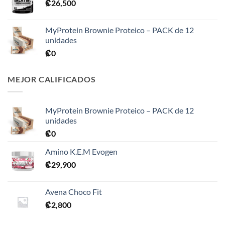
₡
26,500
₡31,900
hasta
₡76,900
MyProtein Brownie Proteico – PACK de 12
unidades
₡
0
MEJOR CALIFICADOS
MyProtein Brownie Proteico – PACK de 12
unidades
₡
0
Amino K.E.M Evogen
₡
29,900
Avena Choco Fit
₡
2,800