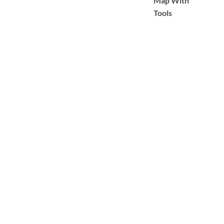
Map With
Tools