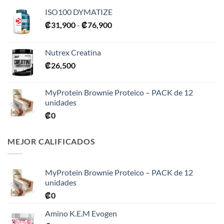
ISO100 DYMATIZE
Rango
₡
31,900
-
₡
76,900
de
precios:
Nutrex Creatina
desde
₡
26,500
₡31,900
hasta
₡76,900
MyProtein Brownie Proteico – PACK de 12
unidades
₡
0
MEJOR CALIFICADOS
MyProtein Brownie Proteico – PACK de 12
unidades
₡
0
Amino K.E.M Evogen