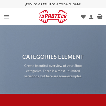
Saltar
¡ENVIOS GRATUITOS A TODA EL GAM!
al
contenido
CATEGORIES ELEMENT
Create beautiful overview of your Shop
categories. There is almost unlimited
variations, but here are some examples.