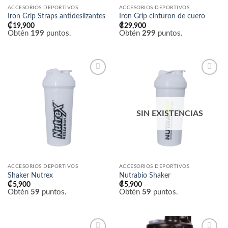
ACCESORIOS DEPORTIVOS
ACCESORIOS DEPORTIVOS
Iron Grip Straps antideslizantes
Iron Grip cinturon de cuero
₡
19,900
₡
29,900
Obtén
199
puntos.
Obtén
299
puntos.
Añadir
Añadir
a la
a la
lista
lista
de
de
deseos
deseos
SIN EXISTENCIAS
ACCESORIOS DEPORTIVOS
ACCESORIOS DEPORTIVOS
Shaker Nutrex
Nutrabio Shaker
₡
5,900
₡
5,900
Obtén
59
puntos.
Obtén
59
puntos.