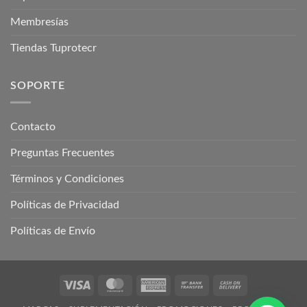
Membresías
Tiendas Tuprotecr
SOPORTE
Contacto
Preguntas Frecuentes
Términos y Condiciones
Políticas de Privacidad
Políticas de Envío
Visa
MasterCard
American
Bank
Cash
Express
Transfer
On