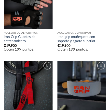
de
de
deseos
deseos
ACCESORIOS DEPORTIVOS
ACCESORIOS DEPORTIVOS
Iron Grip Guantes de
Iron grip muñequera con
entrenamiento
soporte y agarre superior
₡
19,900
₡
19,900
Obtén
199
puntos.
Obtén
199
puntos.
Añadir
Añadir
a la
a la
lista
lista
de
de
deseos
deseos