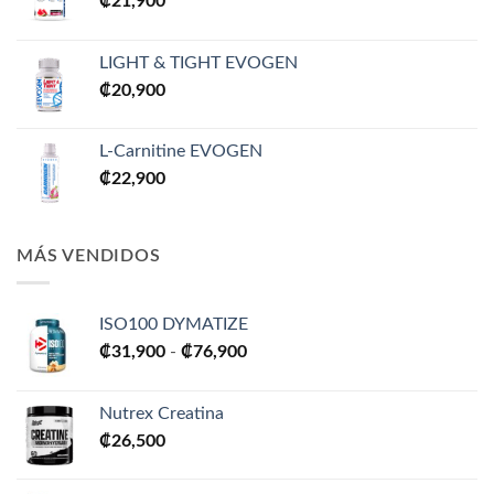
₡
21,900
LIGHT & TIGHT EVOGEN
₡
20,900
L-Carnitine EVOGEN
₡
22,900
MÁS VENDIDOS
ISO100 DYMATIZE
Rango
₡
31,900
-
₡
76,900
de
precios:
Nutrex Creatina
desde
₡
26,500
₡31,900
hasta
₡76,900