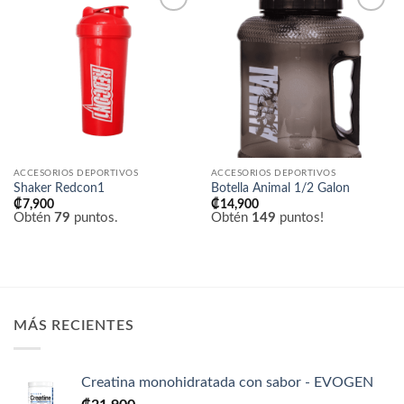
Añadir
Añadir
a la
a la
lista
lista
de
de
deseos
deseos
ACCESORIOS DEPORTIVOS
ACCESORIOS DEPORTIVOS
Shaker Redcon1
Botella Animal 1/2 Galon
₡
7,900
₡
14,900
Obtén
79
puntos.
Obtén
149
puntos!
MÁS RECIENTES
Creatina monohidratada con sabor - EVOGEN