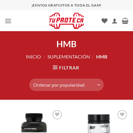
Saltar
¡ENVIOS GRATUITOS A TODA EL GAM!
al
contenido
HMB
INICIO
/
SUPLEMENTACIÓN
/
HMB
FILTRAR
Añadir
Añadir
a la
a la
lista de
lista de