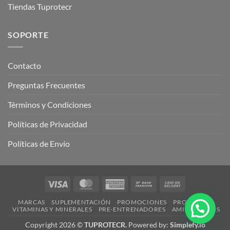
Tiendas Tuprotecr
SOPORTE
Contacto
Preguntas Frecuentes
Términos y Condiciones
Políticas de Privacidad
Políticas de Envío
Visa
MasterCard
American
Bank
Cash
Express
Transfer
On
MARCAS
SUPLEMENTACIÓN
PROMOCIONES
PROTEÍNAS
Delivery
VITAMINAS Y MINERALES
PRE-ENTRENADORES
AMINOÁCIDOS
Copyright 2026 ©
TUPROTECR.
Powered by:
Simplefy.io