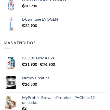
₡
20,900
L-Carnitine EVOGEN
₡
22,900
MÁS VENDIDOS
ISO100 DYMATIZE
Rango
₡
31,900
-
₡
76,900
de
precios:
Nutrex Creatina
desde
₡
26,500
₡31,900
hasta
₡76,900
MyProtein Brownie Proteico – PACK de 12
unidades
₡
0