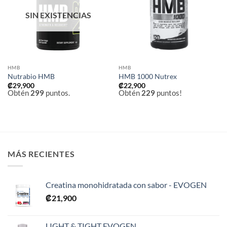
deseos
deseos
SIN EXISTENCIAS
HMB
HMB
Nutrabio HMB
HMB 1000 Nutrex
₡
29,900
₡
22,900
Obtén
299
puntos.
Obtén
229
puntos!
MÁS RECIENTES
Creatina monohidratada con sabor - EVOGEN
₡
21,900
LIGHT & TIGHT EVOGEN