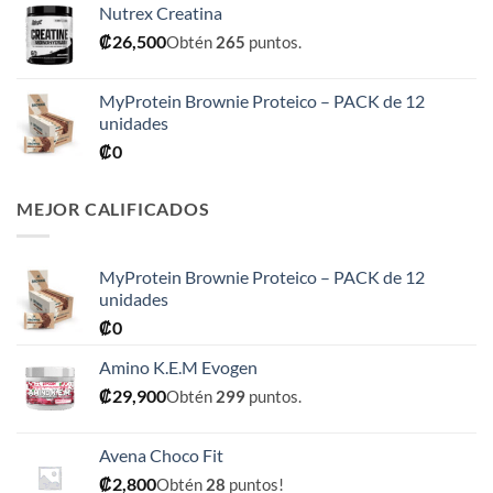
Nutrex Creatina
desde
₡
26,500
Obtén
265
puntos.
₡31,900
hasta
₡76,900
MyProtein Brownie Proteico – PACK de 12
unidades
₡
0
MEJOR CALIFICADOS
MyProtein Brownie Proteico – PACK de 12
unidades
₡
0
Amino K.E.M Evogen
₡
29,900
Obtén
299
puntos.
Avena Choco Fit
₡
2,800
Obtén
28
puntos!