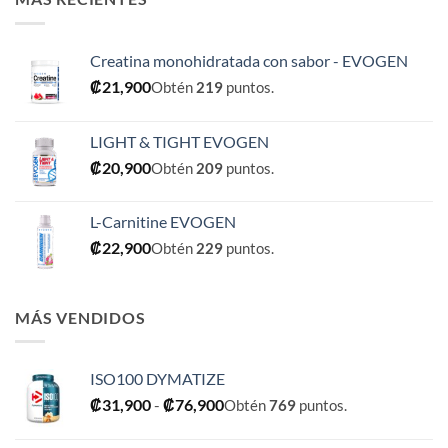
Creatina monohidratada con sabor - EVOGEN
₡
21,900
Obtén
219
puntos.
LIGHT & TIGHT EVOGEN
₡
20,900
Obtén
209
puntos.
L-Carnitine EVOGEN
₡
22,900
Obtén
229
puntos.
MÁS VENDIDOS
ISO100 DYMATIZE
Rango
₡
31,900
-
₡
76,900
Obtén
769
puntos.
de
precios: