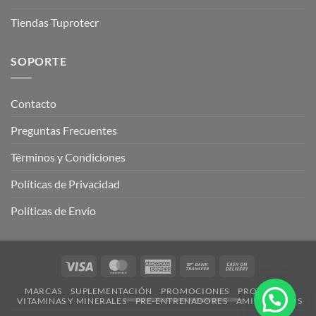
Tiendas Tuprotecr
SOPORTE
Contacto
Preguntas Frecuentes
Términos y Condiciones
Políticas de Privacidad
Políticas de Envío
Visa
MasterCard
American
Bank
Cash
Express
Transfer
On
MARCAS
SUPLEMENTACIÓN
PROMOCIONES
PROTEÍNAS
Delivery
¿Necesitas ayuda?
VITAMINAS Y MINERALES
PRE-ENTRENADORES
AMINOÁCIDOS