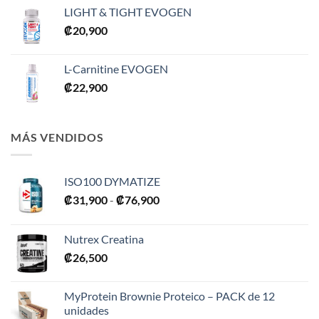
LIGHT & TIGHT EVOGEN
₡
20,900
L-Carnitine EVOGEN
₡
22,900
MÁS VENDIDOS
ISO100 DYMATIZE
Rango
₡
31,900
-
₡
76,900
de
precios:
Nutrex Creatina
desde
₡
26,500
₡31,900
hasta
₡76,900
MyProtein Brownie Proteico – PACK de 12
unidades