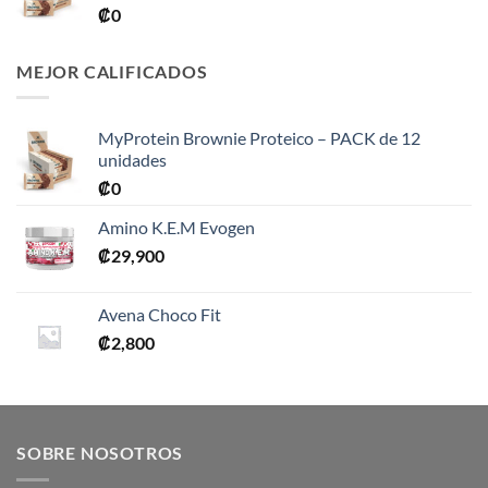
₡
0
MEJOR CALIFICADOS
MyProtein Brownie Proteico – PACK de 12
unidades
₡
0
Amino K.E.M Evogen
₡
29,900
Avena Choco Fit
₡
2,800
SOBRE NOSOTROS