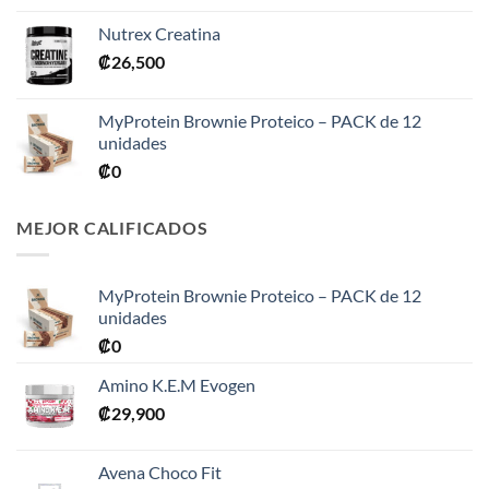
precios:
Nutrex Creatina
desde
₡
26,500
₡31,900
hasta
₡76,900
MyProtein Brownie Proteico – PACK de 12
unidades
₡
0
MEJOR CALIFICADOS
MyProtein Brownie Proteico – PACK de 12
unidades
₡
0
Amino K.E.M Evogen
₡
29,900
Avena Choco Fit