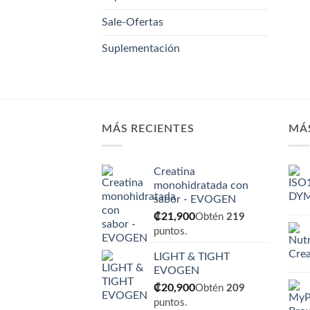
Sale-Ofertas
Suplementación
MÁS RECIENTES
MÁ
Creatina
monohidratada con
sabor - EVOGEN
₡
21,900
Obtén
219
puntos.
LIGHT & TIGHT
EVOGEN
₡
20,900
Obtén
209
puntos.