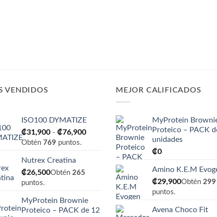
S VENDIDOS
MEJOR CALIFICADOS
ISO100 DYMATIZE
MyProtein Browni
Proteico – PACK d
Rango
₡
31,900
-
₡
76,900
unidades
de
Obtén
769
puntos.
₡
0
precios:
Nutrex Creatina
desde
Amino K.E.M Evog
₡
26,500
₡31,900
Obtén
265
₡
29,900
Obtén
299
hasta
puntos.
puntos.
₡76,900
MyProtein Brownie
Avena Choco Fit
Proteico – PACK de 12