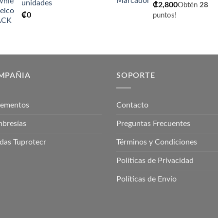
unidades
₡
2,800
Obtén
28
₡
0
puntos!
MPAÑIA
SOPORTE
lementos
Contacto
bresías
Preguntas Frecuentes
das Tuprotecr
Términos y Condiciones
Políticas de Privacidad
Políticas de Envío