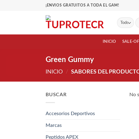
Saltar
¡ENVIOS GRATUITOS A TODA EL GAM!
al
contenido
Bu
po
INICIO
SALE-O
Green Gummy
INICIO
/
SABORES DEL PRODUCT
BUSCAR
No s
Accesorios Deportivos
Marcas
Peptidos APEX