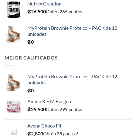
Nutrex Creatina
desde
₡
26,500
Obtén
265
puntos.
₡31,900
hasta
₡76,900
MyProtein Brownie Proteico – PACK de 12
unidades
₡
0
MEJOR CALIFICADOS
MyProtein Brownie Proteico – PACK de 12
unidades
₡
0
Amino K.E.M Evogen
₡
29,900
Obtén
299
puntos.
Avena Choco Fit
₡
2,800
Obtén
28
puntos!