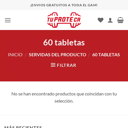
Saltar
¡ENVIOS GRATUITOS A TODA EL GAM!
al
contenido
60 tabletas
INICIO
/
SERVIDAS DEL PRODUCTO
/
60 TABLETAS
FILTRAR
No se han encontrado productos que coincidan con tu
selección.
MÁS RECIENTES