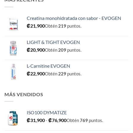
Creatina monohidratada con sabor - EVOGEN
₡
21,900
Obtén
219
puntos.
LIGHT & TIGHT EVOGEN
₡
20,900
Obtén
209
puntos.
L-Carnitine EVOGEN
₡
22,900
Obtén
229
puntos.
MÁS VENDIDOS
ISO100 DYMATIZE
Rango
₡
31,900
-
₡
76,900
Obtén
769
puntos.
de
precios: