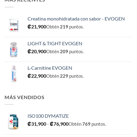
Creatina monohidratada con sabor - EVOGEN
₡
21,900
Obtén
219
puntos.
LIGHT & TIGHT EVOGEN
₡
20,900
Obtén
209
puntos.
L-Carnitine EVOGEN
₡
22,900
Obtén
229
puntos.
MÁS VENDIDOS
ISO100 DYMATIZE
Rango
₡
31,900
-
₡
76,900
Obtén
769
puntos.
de
precios: