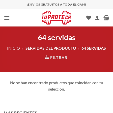
Saltar
¡ENVIOS GRATUITOS A TODA EL GAM!
al
contenido
64 servidas
INICIO
/
SERVIDAS DEL PRODUCTO
/
64 SERVIDAS
FILTRAR
No se han encontrado productos que coincidan con tu
selección.
MÁS RECIENTES