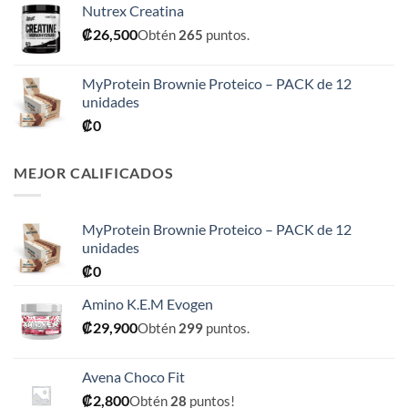
Nutrex Creatina
desde
₡
26,500
Obtén
265
puntos.
₡31,900
hasta
₡76,900
MyProtein Brownie Proteico – PACK de 12
unidades
₡
0
MEJOR CALIFICADOS
MyProtein Brownie Proteico – PACK de 12
unidades
₡
0
Amino K.E.M Evogen
₡
29,900
Obtén
299
puntos.
Avena Choco Fit
₡
2,800
Obtén
28
puntos!