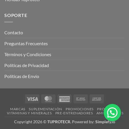
SOPORTE
Contacto
Preguntas Frecuentes
Términos y Condiciones
Políticas de Privacidad
Políticas de Envío
Visa
MasterCard
American
Bank
Cash
Express
Transfer
On
MARCAS
SUPLEMENTACIÓN
PROMOCIONES
PROTEÍNAS
Delivery
VITAMINAS Y MINERALES
PRE-ENTRENADORES
AMINOÁCIDOS
¿Necesitas ayuda?
Copyright 2026 ©
TUPROTECR.
Powered by:
Simplefy.io