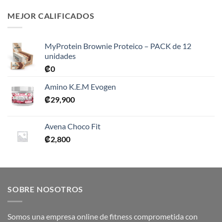
MEJOR CALIFICADOS
MyProtein Brownie Proteico – PACK de 12
unidades
₡
0
Amino K.E.M Evogen
₡
29,900
Avena Choco Fit
₡
2,800
SOBRE NOSOTROS
Somos una empresa online de fitness comprometida con