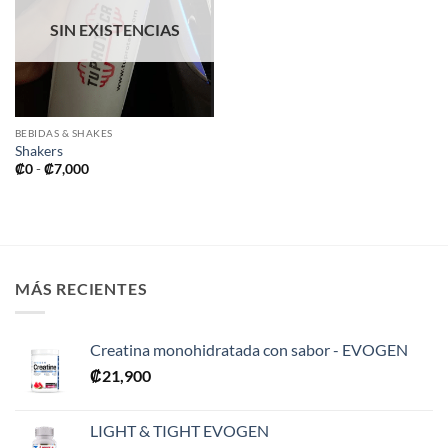
deseos
SIN EXISTENCIAS
BEBIDAS & SHAKES
Shakers
Rango
₡
0
-
₡
7,000
de
precios:
desde
₡0
hasta
₡7,000
MÁS RECIENTES
Creatina monohidratada con sabor - EVOGEN
₡
21,900
LIGHT & TIGHT EVOGEN