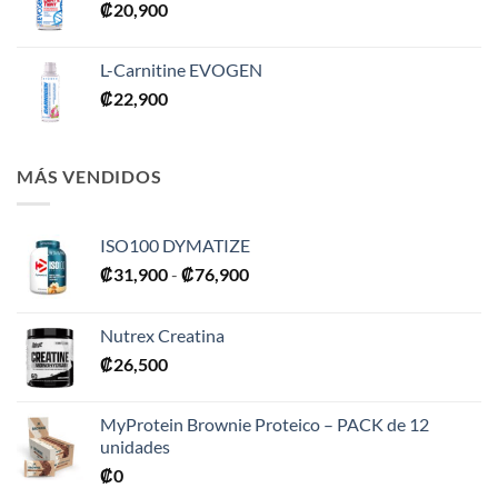
₡
20,900
L-Carnitine EVOGEN
₡
22,900
MÁS VENDIDOS
ISO100 DYMATIZE
Rango
₡
31,900
-
₡
76,900
de
precios:
Nutrex Creatina
desde
₡
26,500
₡31,900
hasta
₡76,900
MyProtein Brownie Proteico – PACK de 12
unidades
₡
0