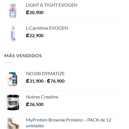
LIGHT & TIGHT EVOGEN
₡
20,900
L-Carnitine EVOGEN
₡
22,900
MÁS VENDIDOS
ISO100 DYMATIZE
Rango
₡
31,900
-
₡
76,900
de
precios:
Nutrex Creatina
desde
₡
26,500
₡31,900
hasta
₡76,900
MyProtein Brownie Proteico – PACK de 12
unidades