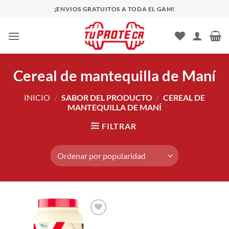
Saltar
¡ENVIOS GRATUITOS A TODA EL GAM!
al
contenido
Cereal de mantequilla de Maní
INICIO
/
SABOR DEL PRODUCTO
/
CEREAL DE
MANTEQUILLA DE MANÍ
FILTRAR
Añadir