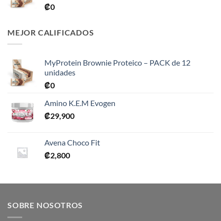
₡
0
MEJOR CALIFICADOS
MyProtein Brownie Proteico – PACK de 12
unidades
₡
0
Amino K.E.M Evogen
₡
29,900
Avena Choco Fit
₡
2,800
SOBRE NOSOTROS