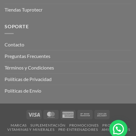
Tiendas Tuprotecr
SOPORTE
Contacto
Preguntas Frecuentes
Términos y Condiciones
Políticas de Privacidad
Políticas de Envío
Visa
MasterCard
American
Bank
Cash
Express
Transfer
On
MARCAS
SUPLEMENTACIÓN
PROMOCIONES
PROTEÍNAS
Delivery
VITAMINAS Y MINERALES
PRE-ENTRENADORES
AMINOÁCIDOS