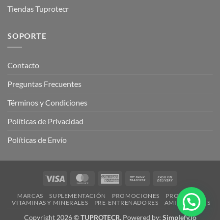
Tiendas Tuprotecr
SOPORTE
Contacto
Preguntas Frecuentes
Términos y Condiciones
Políticas de Privacidad
Políticas de Envío
Visa
MasterCard
American
Bank
Cash
Express
Transfer
On
MARCAS
SUPLEMENTACIÓN
PROMOCIONES
PROTEÍNAS
Delivery
VITAMINAS Y MINERALES
PRE-ENTRENADORES
AMINOÁCIDOS
Copyright 2026 ©
TUPROTECR.
Powered by:
Simplefy.io