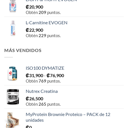
₡
20,900
Obtén
209
puntos.
L-Carnitine EVOGEN
₡
22,900
Obtén
229
puntos.
MÁS VENDIDOS
ISO100 DYMATIZE
Rango
₡
31,900
-
₡
76,900
Obtén
769
puntos.
de
precios:
Nutrex Creatina
desde
₡
26,500
₡31,900
Obtén
265
puntos.
hasta
₡76,900
MyProtein Brownie Proteico – PACK de 12
unidades
₡
0