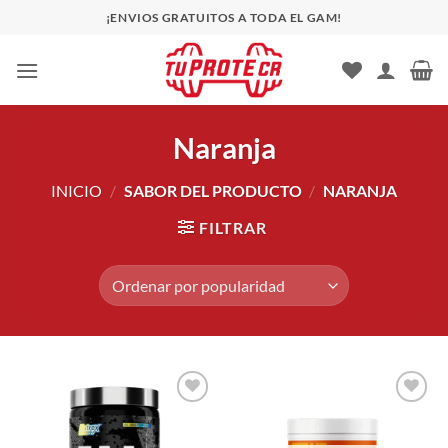
Saltar
¡ENVIOS GRATUITOS A TODA EL GAM!
al
contenido
Naranja
INICIO
/
SABOR DEL PRODUCTO
/
NARANJA
FILTRAR
Añadir
Añadir
a la
a la
lista de
lista de