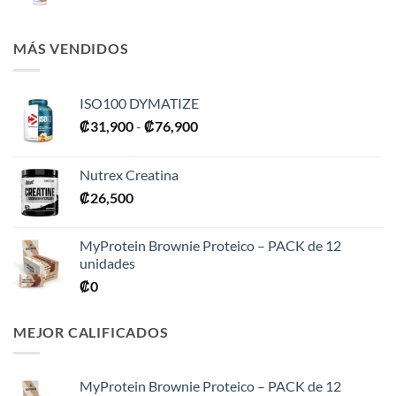
MÁS VENDIDOS
ISO100 DYMATIZE
Rango
₡
31,900
-
₡
76,900
de
precios:
Nutrex Creatina
desde
₡
26,500
₡31,900
hasta
₡76,900
MyProtein Brownie Proteico – PACK de 12
unidades
₡
0
MEJOR CALIFICADOS
MyProtein Brownie Proteico – PACK de 12