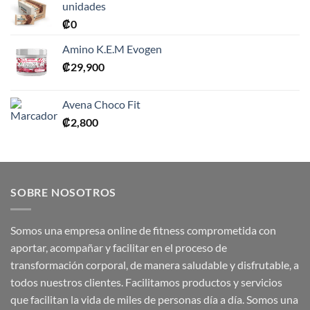
unidades
₡
0
Amino K.E.M Evogen
₡
29,900
Avena Choco Fit
₡
2,800
SOBRE NOSOTROS
Somos una empresa online de fitness comprometida con
aportar, acompañar y facilitar en el proceso de
transformación corporal, de manera saludable y disfrutable, a
todos nuestros clientes. Facilitamos productos y servicios
que facilitan la vida de miles de personas día a día. Somos una