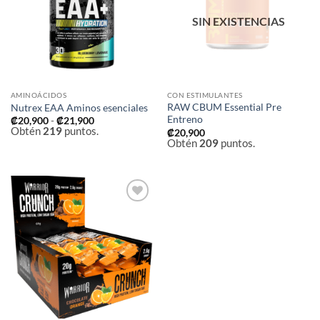
deseos
deseos
SIN EXISTENCIAS
AMINOÁCIDOS
CON ESTIMULANTES
RAW CBUM Essential Pre
Nutrex EAA Aminos esenciales
Entreno
Rango
₡
20,900
-
₡
21,900
de
Obtén
219
puntos.
₡
20,900
precios:
Obtén
209
puntos.
desde
₡20,900
hasta
₡21,900
Añadir
a la
lista de
deseos