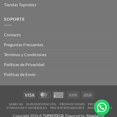
Tiendas Tuprotecr
SOPORTE
Contacto
Preguntas Frecuentes
Términos y Condiciones
Políticas de Privacidad
Políticas de Envío
Visa
MasterCard
American
Bank
Cash
Express
Transfer
On
MARCAS
SUPLEMENTACIÓN
PROMOCIONES
PROTEÍNAS
Delivery
VITAMINAS Y MINERALES
PRE-ENTRENADORES
AMINOÁCIDOS
¿Necesitas ayuda?
Copyright 2026 ©
TUPROTECR.
Powered by:
Simplefy.io