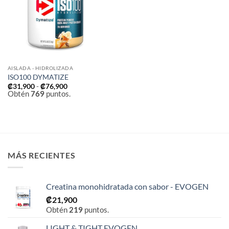
deseos
AISLADA - HIDROLIZADA
ISO100 DYMATIZE
Rango
₡
31,900
-
₡
76,900
de
Obtén
769
puntos.
precios:
desde
₡31,900
hasta
₡76,900
MÁS RECIENTES
Creatina monohidratada con sabor - EVOGEN
₡
21,900
Obtén
219
puntos.
LIGHT & TIGHT EVOGEN