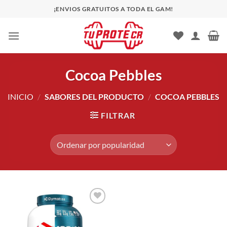
Saltar
¡ENVIOS GRATUITOS A TODA EL GAM!
al
contenido
Cocoa Pebbles
INICIO
/
SABORES DEL PRODUCTO
/
COCOA PEBBLES
FILTRAR
Añadir
a la
lista de