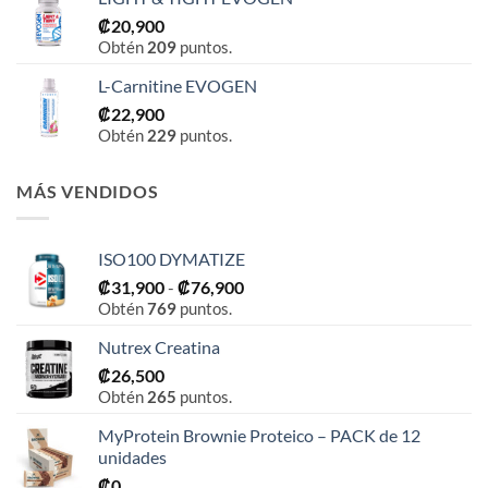
₡
20,900
Obtén
209
puntos.
L-Carnitine EVOGEN
₡
22,900
Obtén
229
puntos.
MÁS VENDIDOS
ISO100 DYMATIZE
Rango
₡
31,900
-
₡
76,900
Obtén
769
puntos.
de
precios:
Nutrex Creatina
desde
₡
26,500
₡31,900
Obtén
265
puntos.
hasta
₡76,900
MyProtein Brownie Proteico – PACK de 12
unidades
₡
0