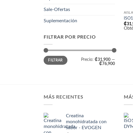
Sale-Ofertas
AISL
ISO
Suplementación
₡
31
Obt
FILTRAR POR PRECIO
Precio
Precio
Precio:
₡31,900
—
FILTRAR
mínimo
máximo
₡76,900
MÁS RECIENTES
MÁ
Creatina
monohidratada con
sabor - EVOGEN