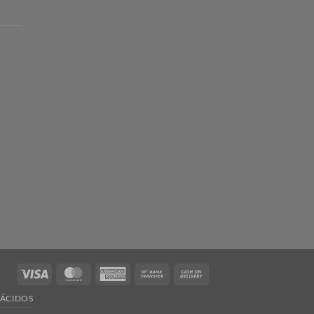
Visa
MasterCard
American
Bank
Cash
Express
Transfer
On
ÁCIDOS
Delivery