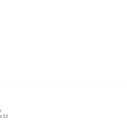
e
e 12