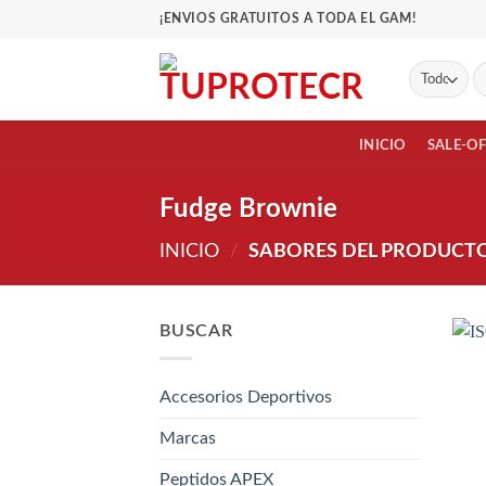
Saltar
¡ENVIOS GRATUITOS A TODA EL GAM!
al
contenido
Bu
po
INICIO
SALE-O
Fudge Brownie
INICIO
/
SABORES DEL PRODUCT
BUSCAR
Accesorios Deportivos
Marcas
Peptidos APEX