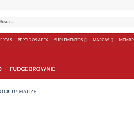
scar
r:
FERTAS
PEPTIDOS APEX
SUPLEMENTOS
MARCAS
MEMBR
O
/
FUDGE BROWNIE
Añadir
a la
lista
de
deseos