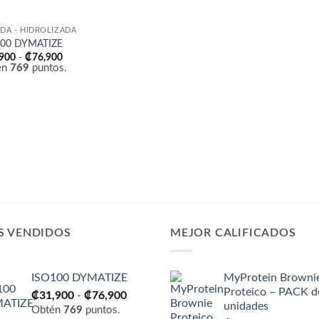
ADA - HIDROLIZADA
100 DYMATIZE
Rango
,900
-
₡
76,900
de
én
769
puntos.
precios:
desde
₡31,900
hasta
₡76,900
S VENDIDOS
MEJOR CALIFICADOS
ISO100 DYMATIZE
MyProtein Browni
Proteico – PACK d
Rango
₡
31,900
-
₡
76,900
unidades
de
Obtén
769
puntos.