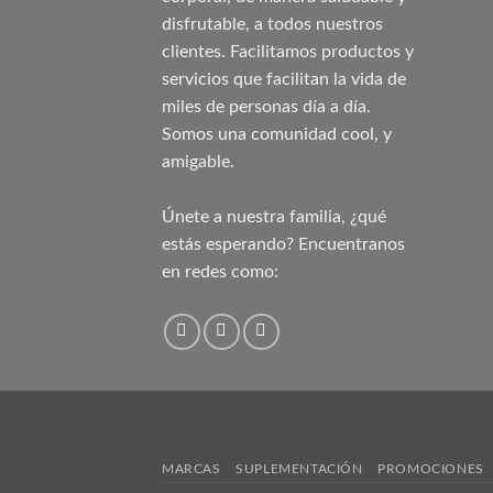
disfrutable, a todos nuestros
clientes. Facilitamos productos y
servicios que facilitan la vida de
miles de personas día a día.
Somos una comunidad cool, y
amigable.
Únete a nuestra familia, ¿qué
estás esperando? Encuentranos
en redes como:
MARCAS
SUPLEMENTACIÓN
PROMOCIONES