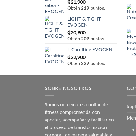
₡
21,900
Obtén
219
puntos.
LIGHT & TIGHT
EVOGEN
₡
20,900
Obtén
209
puntos.
L-Carnitine EVOGEN
₡
22,900
Obtén
229
puntos.
SOBRE NOSOTROS
CO
Somos una empresa online de
Sup
fitness comprometida con
Mem
aportar, acompañar y facilitar en
el proceso de transformación
Tien
corporal, de manera saludable y