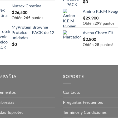
₡
0
precios:
Nutrex Creatina
desde
Amino K.E.M Evog
₡
26,500
₡31,900
Obtén
265
puntos.
₡
29,900
hasta
Obtén
299
puntos.
₡76,900
MyProtein Brownie
Proteico – PACK de 12
Avena Choco Fit
unidades
₡
2,800
₡
0
Obtén
28
puntos!
MPAÑIA
SOPORTE
lementos
Contacto
bresías
Preguntas Frecuentes
das Tuprotecr
Términos y Condiciones