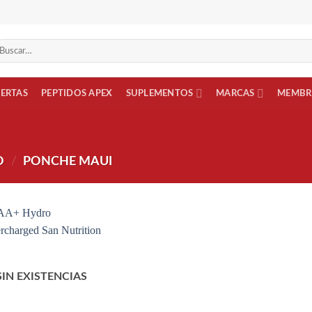
scar
r:
FERTAS
PEPTIDOS APEX
SUPLEMENTOS
MARCAS
MEMBR
O
/
PONCHE MAUI
Añadir
a la
lista
de
SIN EXISTENCIAS
deseos