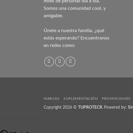
miles de personas día a día.
Somos una comunidad cool, y
amigable.
Únete a nuestra familia, ¿qué
estás esperando? Encuentranos
en redes como:
MARCAS
SUPLEMENTACIÓN
PROMOCIONES
Copyright 2026 ©
TUPROTECR.
Powered by:
Si
¿Necesitas ayuda?
1