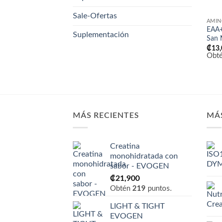
Sale-Ofertas
AMIN
EAA+
Suplementación
San 
₡
13
Obt
MÁS RECIENTES
MÁ
Creatina
monohidratada con
sabor - EVOGEN
₡
21,900
Obtén
219
puntos.
LIGHT & TIGHT
EVOGEN