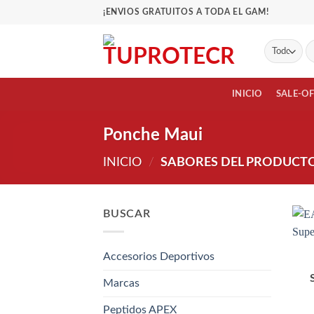
Saltar
¡ENVIOS GRATUITOS A TODA EL GAM!
al
contenido
Bu
po
INICIO
SALE-O
Ponche Maui
INICIO
/
SABORES DEL PRODUCT
BUSCAR
Accesorios Deportivos
Marcas
Peptidos APEX