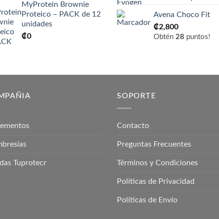
MyProtein Brownie
Proteico – PACK de 12
Avena Choco Fit
unidades
₡
2,800
₡
0
Obtén
28
puntos!
MPAÑIA
SOPORTE
lementos
Contacto
bresías
Preguntas Frecuentes
das Tuprotecr
Términos y Condiciones
Políticas de Privacidad
Políticas de Envío