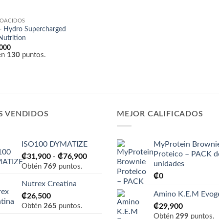
OÁCIDOS
 Hydro Supercharged
Nutrition
,000
én
130
puntos.
S VENDIDOS
MEJOR CALIFICADOS
ISO100 DYMATIZE
MyProtein Browni
Proteico – PACK d
Rango
₡
31,900
-
₡
76,900
unidades
de
Obtén
769
puntos.
₡
0
precios:
Nutrex Creatina
desde
Amino K.E.M Evog
₡
26,500
₡31,900
Obtén
265
puntos.
₡
29,900
hasta
Obtén
299
puntos.
₡76,900