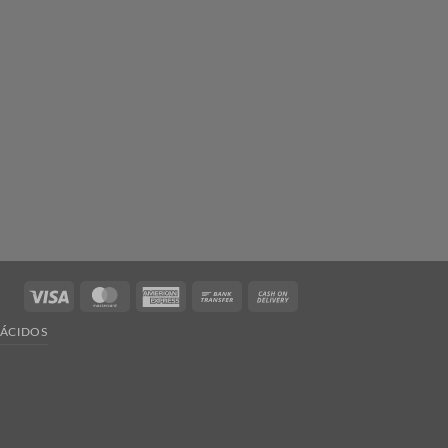
Visa
MasterCard
American
Bank
Cash
Express
Transfer
On
ÁCIDOS
Delivery