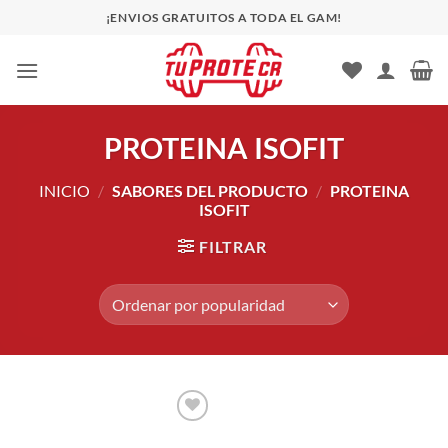
Saltar
¡ENVIOS GRATUITOS A TODA EL GAM!
al
contenido
PROTEINA ISOFIT
INICIO
/
SABORES DEL PRODUCTO
/
PROTEINA
ISOFIT
FILTRAR
Añadir