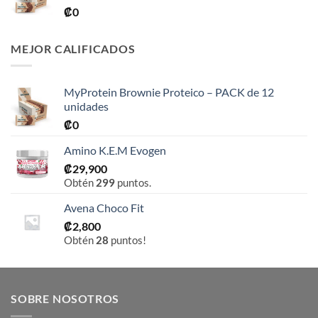
₡
0
MEJOR CALIFICADOS
MyProtein Brownie Proteico – PACK de 12
unidades
₡
0
Amino K.E.M Evogen
₡
29,900
Obtén
299
puntos.
Avena Choco Fit
₡
2,800
Obtén
28
puntos!
SOBRE NOSOTROS