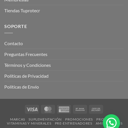
Tiendas Tuprotecr
SOPORTE
Contacto
Preguntas Frecuentes
Términos y Condiciones
Políticas de Privacidad
Políticas de Envío
Visa
MasterCard
American
Bank
Cash
Express
Transfer
On
MARCAS
SUPLEMENTACIÓN
PROMOCIONES
PROTEÍNAS
Delivery
VITAMINAS Y MINERALES
PRE-ENTRENADORES
AMINOÁCIDOS