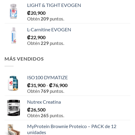
LIGHT & TIGHT EVOGEN
₡
20,900
Obtén
209
puntos.
L-Carnitine EVOGEN
₡
22,900
Obtén
229
puntos.
MÁS VENDIDOS
ISO100 DYMATIZE
Rango
₡
31,900
-
₡
76,900
Obtén
769
puntos.
de
precios:
Nutrex Creatina
desde
₡
26,500
₡31,900
Obtén
265
puntos.
hasta
₡76,900
MyProtein Brownie Proteico – PACK de 12
unidades