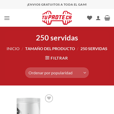
Saltar
¡ENVIOS GRATUITOS A TODA EL GAM!
al
contenido
250 servidas
INICIO
/
TAMAÑO DEL PRODUCTO
/
250 SERVIDAS
FILTRAR
Añadir
a la
lista de