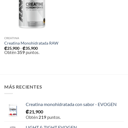
deseos
CREATINA
Creatina Monohidratada RAW
Rango
₡
25,900
-
₡
35,900
de
Obtén
359
puntos.
precios:
desde
₡25,900
hasta
₡35,900
MÁS RECIENTES
Creatina monohidratada con sabor - EVOGEN
₡
21,900
Obtén
219
puntos.
LIGHT & TIGHT EVOGEN