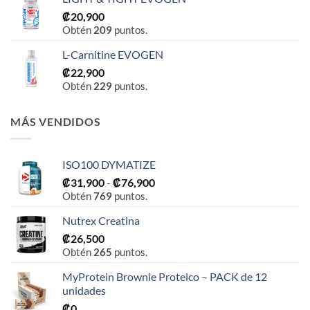
₡
20,900
Obtén
209
puntos.
L-Carnitine EVOGEN
₡
22,900
Obtén
229
puntos.
MÁS VENDIDOS
ISO100 DYMATIZE
Rango
₡
31,900
-
₡
76,900
Obtén
769
puntos.
de
precios:
Nutrex Creatina
desde
₡
26,500
₡31,900
Obtén
265
puntos.
hasta
₡76,900
MyProtein Brownie Proteico – PACK de 12
unidades
₡
0