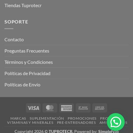
Tiendas Tuprotecr
SOPORTE
Contacto
Preguntas Frecuentes
Términos y Condiciones
Políticas de Privacidad
Políticas de Envío
Visa
MasterCard
American
Bank
Cash
Express
Transfer
On
MARCAS
SUPLEMENTACIÓN
PROMOCIONES
PROTEÍNAS
Delivery
¿Necesitas ayuda?
VITAMINAS Y MINERALES
PRE-ENTRENADORES
AMINOÁCIDOS
Copyright 2026 ©
TUPROTECR.
Powered by:
Simplefy.io