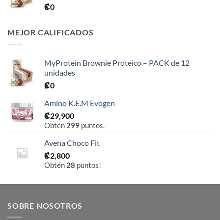
₡
0
MEJOR CALIFICADOS
MyProtein Brownie Proteico – PACK de 12
unidades
₡
0
Amino K.E.M Evogen
₡
29,900
Obtén
299
puntos.
Avena Choco Fit
₡
2,800
Obtén
28
puntos!
SOBRE NOSOTROS