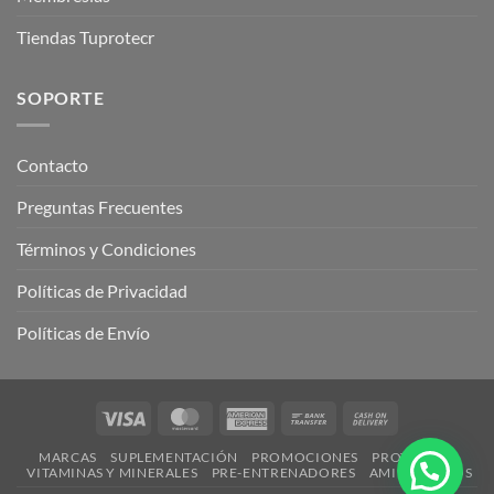
Tiendas Tuprotecr
SOPORTE
Contacto
Preguntas Frecuentes
Términos y Condiciones
Políticas de Privacidad
Políticas de Envío
Visa
MasterCard
American
Bank
Cash
Express
Transfer
On
MARCAS
SUPLEMENTACIÓN
PROMOCIONES
PROTEÍNAS
Delivery
VITAMINAS Y MINERALES
PRE-ENTRENADORES
AMINOÁCIDOS
¿Necesitas ayuda?