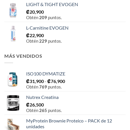
LIGHT & TIGHT EVOGEN
₡
20,900
Obtén
209
puntos.
L-Carnitine EVOGEN
₡
22,900
Obtén
229
puntos.
MÁS VENDIDOS
ISO100 DYMATIZE
Rango
₡
31,900
-
₡
76,900
Obtén
769
puntos.
de
precios:
Nutrex Creatina
desde
₡
26,500
₡31,900
Obtén
265
puntos.
hasta
₡76,900
MyProtein Brownie Proteico – PACK de 12
unidades