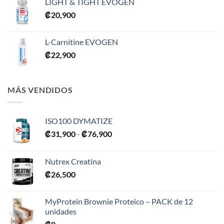
LIGHT & TIGHT EVOGEN
₡
20,900
L-Carnitine EVOGEN
₡
22,900
MÁS VENDIDOS
ISO100 DYMATIZE
Rango
₡
31,900
-
₡
76,900
de
precios:
Nutrex Creatina
desde
₡
26,500
₡31,900
hasta
₡76,900
MyProtein Brownie Proteico – PACK de 12
unidades