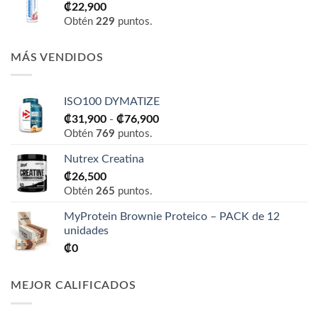
₡
22,900
Obtén
229
puntos.
MÁS VENDIDOS
ISO100 DYMATIZE
Rango
₡
31,900
-
₡
76,900
de
Obtén
769
puntos.
precios:
Nutrex Creatina
desde
₡
26,500
₡31,900
Obtén
265
puntos.
hasta
₡76,900
MyProtein Brownie Proteico – PACK de 12
unidades
₡
0
MEJOR CALIFICADOS