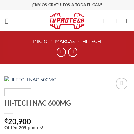
Saltar
¡ENVIOS GRATUITOS A TODA EL GAM!
al
contenido
INICIO
/
MARCAS
/
HI-TECH
Añadir
a la
HI-TECH NAC 600MG
lista
de
deseos
₡
20,900
Obtén
209
puntos!