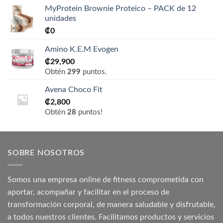
MyProtein Brownie Proteico – PACK de 12
unidades
₡
0
Amino K.E.M Evogen
₡
29,900
Obtén
299
puntos.
Avena Choco Fit
₡
2,800
Obtén
28
puntos!
SOBRE NOSOTROS
Somos una empresa online de fitness comprometida con
aportar, acompañar y facilitar en el proceso de
transformación corporal, de manera saludable y disfrutable,
a todos nuestros clientes. Facilitamos productos y servicios