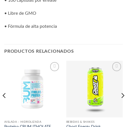
• 100 cápsulas por envase
• Libre de GMO
• Fórmula de alta potencia
PRODUCTOS RELACIONADOS
Añadir
Añadir
a la
a la
lista
lista
de
de
deseos
deseos
AISLADA - HIDROLIZADA
BEBIDAS & SHAKES
Proteina CBUM ITHOLATE
Ghost Energy Drink