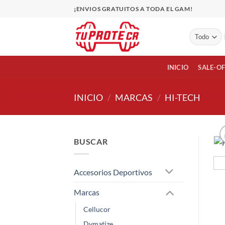
Saltar
¡ENVIOS GRATUITOS A TODA EL GAM!
al
contenido
INICIO
SALE-O
INICIO
/
MARCAS
/
HI-TECH
BUSCAR
Accesorios Deportivos
Marcas
Cellucor
Dymatize