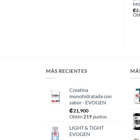
House
PA
₡
2,200
Obtén
22
puntos.
₡
29,900
₡
2
Obtén
299
puntos.
Ob
MÁS RECIENTES
MÁ
Creatina
monohidratada con
sabor - EVOGEN
₡
21,900
Obtén
219
puntos.
LIGHT & TIGHT
EVOGEN