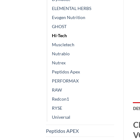
ELEMENTAL HERBS
Evogen Nutrition
GHOST
Hi-Tech
Muscletech
Nutrabio
Nutrex
Peptidos Apex
PERFORMAX
RAW
Redcon1
RYSE
DE
Universal
C
Peptidos APEX
V