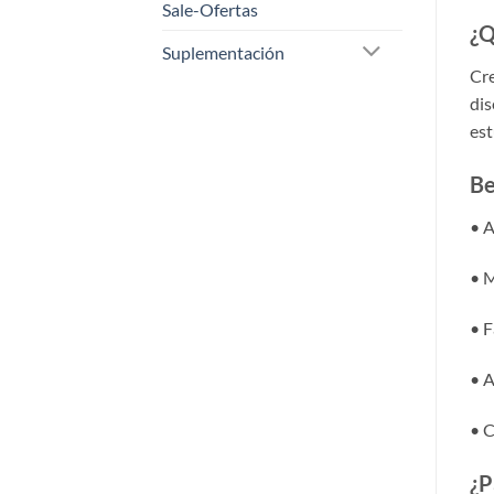
Sale-Ofertas
¿Q
Suplementación
Cre
dis
est
Be
• A
• M
• F
• 
• C
¿P