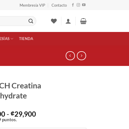
Membresía VIP
Contacto
SÍAS
TIENDA
CH Creatina
hydrate
Rango
00
-
29,900
₡
de
9
puntos.
precios: