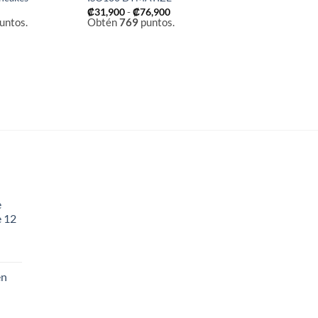
Rango
₡
31,900
-
₡
76,900
de
untos.
Obtén
769
puntos.
precios:
desde
₡31,900
hasta
₡76,900
e
e 12
en