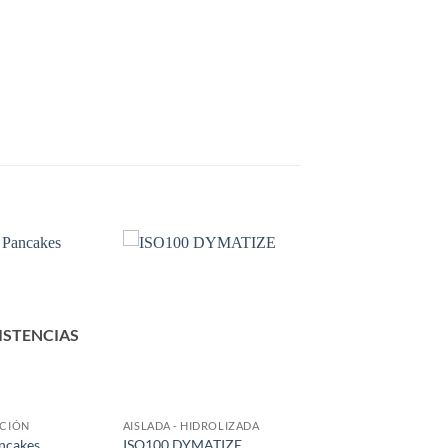
Añadir
Añadir
a la
a la
lista de
lista de
deseos
deseos
XISTENCIAS
CIÓN
AISLADA - HIDROLIZADA
ncakes
ISO100 DYMATIZE