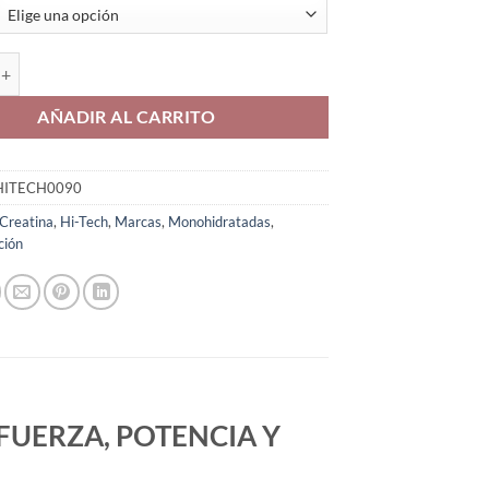
desde
₡23,900
eatina Monohydrate cantidad
hasta
₡29,900
AÑADIR AL CARRITO
HITECH0090
Creatina
,
Hi-Tech
,
Marcas
,
Monohidratadas
,
ción
FUERZA, POTENCIA Y