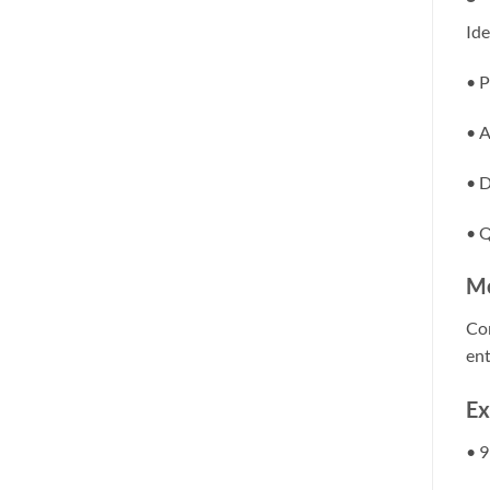
Ide
• P
• A
• D
• Q
Mo
Con
ent
Ex
• 9