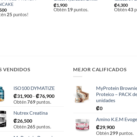
NCAKE
₡
1,900
₡
4,300
Obtén
19
puntos.
Obtén
43
p
,500
tén
25
puntos!
S VENDIDOS
MEJOR CALIFICADOS
ISO100 DYMATIZE
MyProtein Browni
Proteico – PACK d
Rango
₡
31,900
-
₡
76,900
unidades
Obtén
769
puntos.
de
₡
0
precios:
Nutrex Creatina
desde
Amino K.E.M Evog
₡
26,500
₡31,900
Obtén
265
puntos.
₡
29,900
hasta
Obtén
299
puntos.
₡76,900