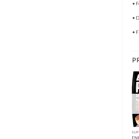
• F
• D
• 
P
Añadir
Añadir
a la
a la
lista de
lista de
deseos
deseos
SIN EXISTENCIAS
SUPLEMENTACIÓN
BEBIDAS & SHAKES
SUP
Pack de 12 barritas Gricket
EN
Ghost Energy Drink