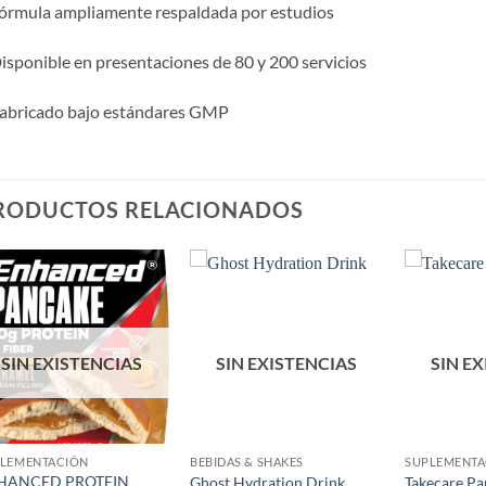
órmula ampliamente respaldada por estudios
isponible en presentaciones de 80 y 200 servicios
Fabricado bajo estándares GMP
RODUCTOS RELACIONADOS
Añadir
Añadir
a la
a la
lista de
lista de
deseos
deseos
SIN EXISTENCIAS
SIN EXISTENCIAS
SIN E
LEMENTACIÓN
BEBIDAS & SHAKES
SUPLEMENTA
HANCED PROTEIN
Ghost Hydration Drink
Takecare Pa