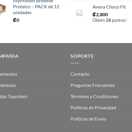
MyProtein Brownie
Proteico – PACK de 12
Avena Choco Fit
unidades
₡
2,800
₡
0
Obtén
28
puntos!
MPAÑIA
SOPORTE
lementos
Contacto
bresías
Preguntas Frecuentes
das Tuprotecr
Términos y Condiciones
Políticas de Privacidad
Políticas de Envío