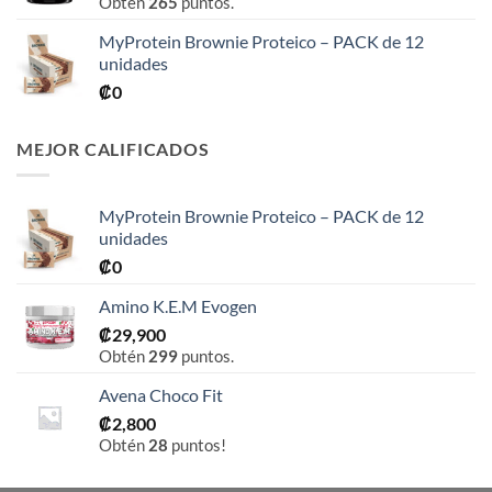
Obtén
265
puntos.
hasta
₡76,900
MyProtein Brownie Proteico – PACK de 12
unidades
₡
0
MEJOR CALIFICADOS
MyProtein Brownie Proteico – PACK de 12
unidades
₡
0
Amino K.E.M Evogen
₡
29,900
Obtén
299
puntos.
Avena Choco Fit
₡
2,800
Obtén
28
puntos!