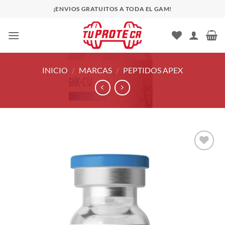
Saltar
¡ENVIOS GRATUITOS A TODA EL GAM!
al
contenido
INICIO
/
MARCAS
/
PEPTIDOS APEX
Añadir
a la
lista
de
deseos