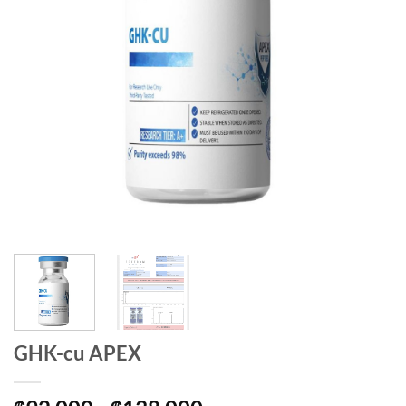
GHK-cu APEX
₡
₡