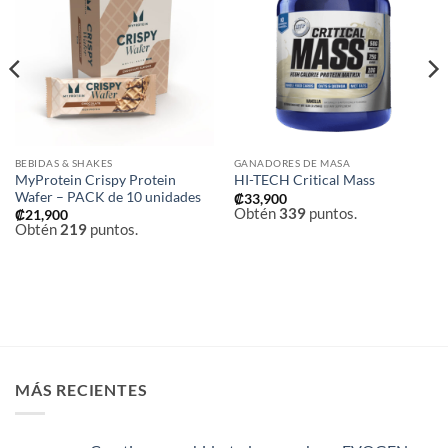
a la
a la
lista de
lista de
deseos
deseos
BEBIDAS & SHAKES
GANADORES DE MASA
MyProtein Crispy Protein
HI-TECH Critical Mass
Wafer – PACK de 10 unidades
₡
33,900
Obtén
339
puntos.
₡
21,900
Obtén
219
puntos.
MÁS RECIENTES