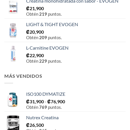
Creatina monohidratada con sabor - EVOGEN
₡
21,900
Obtén
219
puntos.
LIGHT & TIGHT EVOGEN
₡
20,900
Obtén
209
puntos.
L-Carnitine EVOGEN
₡
22,900
Obtén
229
puntos.
MÁS VENDIDOS
ISO100 DYMATIZE
Rango
₡
31,900
-
₡
76,900
Obtén
769
puntos.
de
precios:
Nutrex Creatina
desde
₡
26,500
₡31,900