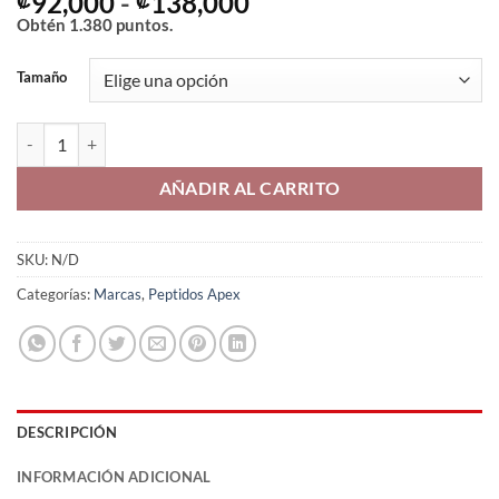
Rango
92,000
-
138,000
de
Obtén
1.380
puntos.
precios:
desde
Tamaño
₡92,000
hasta
GHK-cu APEX cantidad
₡138,000
AÑADIR AL CARRITO
SKU:
N/D
Categorías:
Marcas
,
Peptidos Apex
DESCRIPCIÓN
INFORMACIÓN ADICIONAL