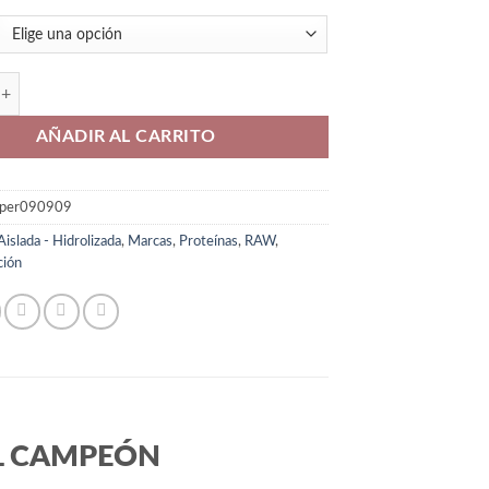
CBUM ITHOLATE cantidad
AÑADIR AL CARRITO
yper090909
Aislada - Hidrolizada
,
Marcas
,
Proteínas
,
RAW
,
ción
EL CAMPEÓN