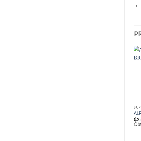
P
SUP
AL
₡
2
Ob