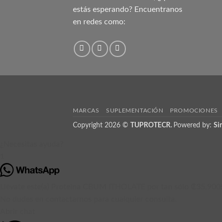
estás esperando? Encuentranos
en redes como:
MARCAS
SUPLEMENTACIÓN
PROMOCIONES
Copyright 2026 ©
TUPROTECR.
Powered by:
Si
¿Necesitas ayuda?
1
Llévate este(a) Proteina CBUM ITHOLATE por tan sólo ₡35,900
No dudes en contactarnos para cualquier consulta.
Abrir chat