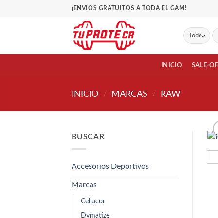
Saltar
¡ENVIOS GRATUITOS A TODA EL GAM!
al
contenido
Bu
po
INICIO
SALE-O
INICIO
/
MARCAS
/
RAW
BUSCAR
Accesorios Deportivos
Marcas
Cellucor
Dymatize