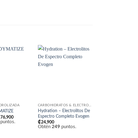
Añadir
Añadir
a la
a la
lista
lista
de
de
SIN EXISTEN
deseos
deseos
IDROLIZADA
CARBOHIDRATOS & ELECTROLITOS
BEBIDAS & SHAKES
Hydration – Electrolitos De
MATIZE
Ghost Hydration Dr
Espectro Completo Evogen
Rango
₡
76,900
₡
1,900
de
puntos.
Obtén
19
puntos.
₡
24,900
precios:
Obtén
249
puntos.
desde
₡31,900