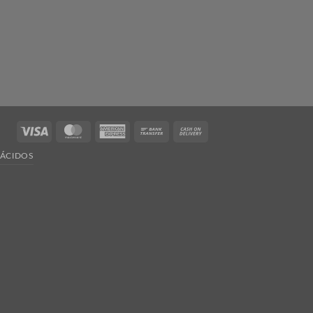
Visa
MasterCard
American
Bank
Cash
Express
Transfer
On
ÁCIDOS
Delivery