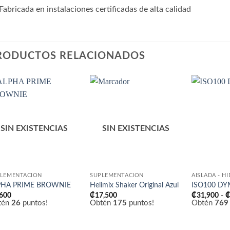
Fabricada en instalaciones certificadas de alta calidad
RODUCTOS RELACIONADOS
Añadir
Añadir
a la
a la
lista
lista
de
de
SIN EXISTENCIAS
SIN EXISTENCIAS
deseos
deseos
LEMENTACIÓN
SUPLEMENTACIÓN
AISLADA - H
PHA PRIME BROWNIE
Helimix Shaker Original Azul
ISO100 DY
,600
₡
17,500
₡
31,900
-
tén
26
puntos!
Obtén
175
puntos!
Obtén
769