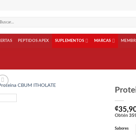
scar
r:
FERTAS
PEPTIDOS APEX
SUPLEMENTOS
MARCAS
MEMBR
Prot
Añadir
a la
₡
35,9
lista
Obtén
35
de
deseos
Sabores