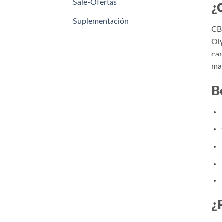
Sale-Ofertas
¿
Suplementación
CBU
Oly
car
mal
B
¿