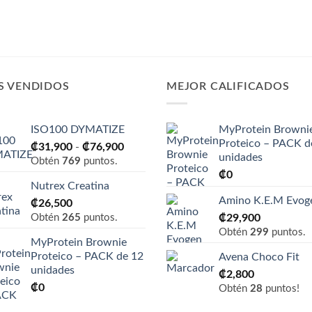
S VENDIDOS
MEJOR CALIFICADOS
ISO100 DYMATIZE
MyProtein Browni
Proteico – PACK d
Rango
₡
31,900
-
₡
76,900
unidades
de
Obtén
769
puntos.
₡
0
precios:
Nutrex Creatina
desde
Amino K.E.M Evog
₡
26,500
₡31,900
Obtén
265
puntos.
₡
29,900
hasta
Obtén
299
puntos.
₡76,900
MyProtein Brownie
Proteico – PACK de 12
Avena Choco Fit
unidades
₡
2,800
₡
0
Obtén
28
puntos!