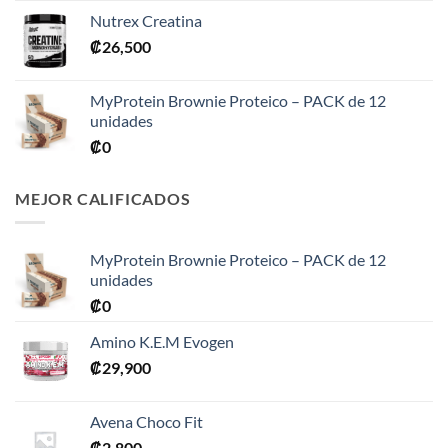
precios:
Nutrex Creatina
desde
₡
26,500
₡31,900
hasta
₡76,900
MyProtein Brownie Proteico – PACK de 12
unidades
₡
0
MEJOR CALIFICADOS
MyProtein Brownie Proteico – PACK de 12
unidades
₡
0
Amino K.E.M Evogen
₡
29,900
Avena Choco Fit
₡
2,800