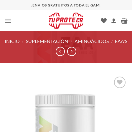
Saltar
¡ENVIOS GRATUITOS A TODA EL GAM!
al
contenido
INICIO
/
SUPLEMENTACIÓN
/
AMINOÁCIDOS
/
EAA'S
Añadir
a la
lista
de
deseos