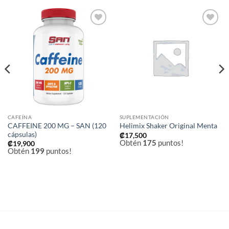
Añadir
Añadir
a la
a la
lista de
lista de
deseos
deseos
CAFEÍNA
SUPLEMENTACIÓN
CAFFEINE 200 MG – SAN (120
Helimix Shaker Original Menta
cápsulas)
₡
17,500
Obtén
175
puntos!
₡
19,900
Obtén
199
puntos!