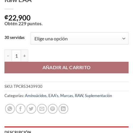
22,900
₡
Obtén
229
puntos.
30 servidas
Raw EAA cantidad
AÑADIR AL CARRITO
SKU:
TPCR53439930
Categorías:
Aminoácidos
,
EAA's
,
Marcas
,
RAW
,
Suplementación
DESCRIPCIÓN