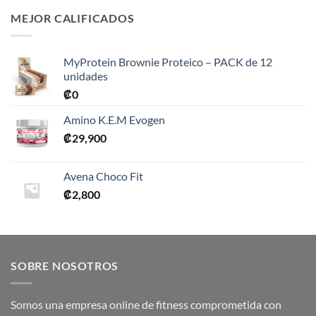
MEJOR CALIFICADOS
MyProtein Brownie Proteico – PACK de 12
unidades
₡
0
Amino K.E.M Evogen
₡
29,900
Avena Choco Fit
₡
2,800
SOBRE NOSOTROS
Somos una empresa online de fitness comprometida con