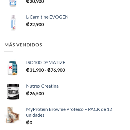
₡
20,900
L-Carnitine EVOGEN
₡
22,900
MÁS VENDIDOS
ISO100 DYMATIZE
Rango
₡
31,900
-
₡
76,900
de
precios:
Nutrex Creatina
desde
₡
26,500
₡31,900
hasta
₡76,900
MyProtein Brownie Proteico – PACK de 12
unidades
₡
0