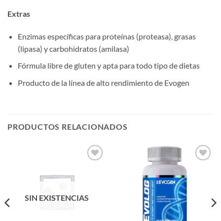
Extras
Enzimas específicas para proteínas (proteasa), grasas
(lipasa) y carbohidratos (amilasa)
Fórmula libre de gluten y apta para todo tipo de dietas
Producto de la línea de alto rendimiento de Evogen
PRODUCTOS RELACIONADOS
Añadir
Añadir
a la
a la
lista de
lista de
deseos
deseos
SIN EXISTENCIAS