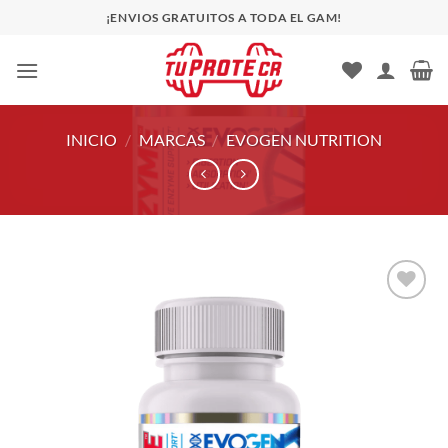
Saltar
¡ENVIOS GRATUITOS A TODA EL GAM!
al
contenido
INICIO
/
MARCAS
/
EVOGEN NUTRITION
Añadir
a la
lista
de
deseos