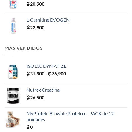
₡
20,900
L-Carnitine EVOGEN
₡
22,900
MÁS VENDIDOS
ISO100 DYMATIZE
Rango
₡
31,900
-
₡
76,900
de
precios:
Nutrex Creatina
desde
₡
26,500
₡31,900
hasta
₡76,900
MyProtein Brownie Proteico – PACK de 12
unidades
₡
0