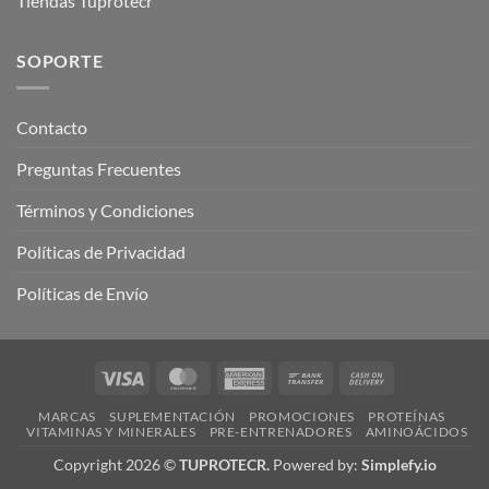
Tiendas Tuprotecr
SOPORTE
Contacto
Preguntas Frecuentes
Términos y Condiciones
Políticas de Privacidad
Políticas de Envío
Visa
MasterCard
American
Bank
Cash
Express
Transfer
On
MARCAS
SUPLEMENTACIÓN
PROMOCIONES
PROTEÍNAS
Delivery
VITAMINAS Y MINERALES
PRE-ENTRENADORES
AMINOÁCIDOS
Copyright 2026 ©
TUPROTECR.
Powered by:
Simplefy.io