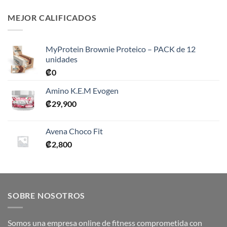
MEJOR CALIFICADOS
MyProtein Brownie Proteico – PACK de 12
unidades
₡
0
Amino K.E.M Evogen
₡
29,900
Avena Choco Fit
₡
2,800
SOBRE NOSOTROS
Somos una empresa online de fitness comprometida con