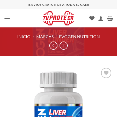
Saltar
¡ENVIOS GRATUITOS A TODA EL GAM!
al
contenido
INICIO
/
MARCAS
/
EVOGEN NUTRITION
Añadir
a la
lista
de
deseos