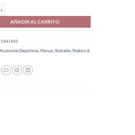
haker cantidad
AÑADIR AL CARRITO
51A41450
Accesorios Deportivos
,
Marcas
,
Nutrabio
,
Shakers &