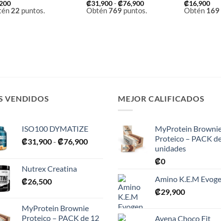
Rango
,200
₡
31,900
-
₡
76,900
₡
16,900
de
tén
22
puntos.
Obtén
769
puntos.
Obtén
169
precios:
desde
₡31,900
hasta
₡76,900
S VENDIDOS
MEJOR CALIFICADOS
ISO100 DYMATIZE
MyProtein Browni
Proteico – PACK d
Rango
₡
31,900
-
₡
76,900
unidades
de
₡
0
precios:
Nutrex Creatina
desde
Amino K.E.M Evog
₡
26,500
₡31,900
₡
29,900
hasta
₡76,900
MyProtein Brownie
Proteico – PACK de 12
Avena Choco Fit