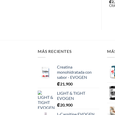
Condroitina
₡
2,200
₡
2
Obtén
22
puntos.
Ob
₡
18,900
Obtén
189
puntos.
MÁS RECIENTES
MÁ
Creatina
monohidratada con
sabor - EVOGEN
₡
21,900
LIGHT & TIGHT
EVOGEN
₡
20,900
L-Carnitine EVOGEN