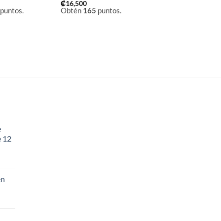
₡
16,500
puntos.
Obtén
165
puntos.
e
e 12
en