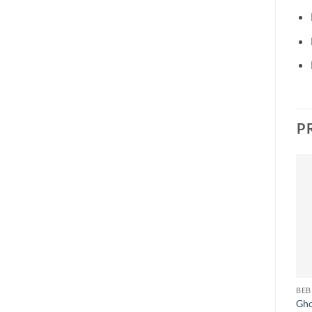
P
Añadir
Añadir
a la
a la
lista de
lista de
deseos
deseos
ARTICULACIONES
BEBIDAS & SHAKES
BEB
Nutrabio Glucosamina
Ryse Energy Drink
Gho