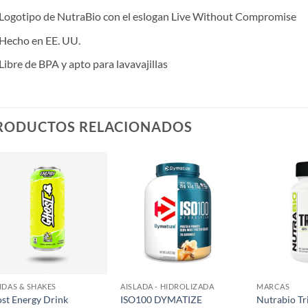
Logotipo de NutraBio con el eslogan Live Without Compromise
Hecho en EE. UU.
Libre de BPA y apto para lavavajillas
RODUCTOS RELACIONADOS
Añadir
Añadir
a la
a la
lista de
lista de
deseos
deseos
IDAS & SHAKES
AISLADA - HIDROLIZADA
MARCAS
st Energy Drink
ISO100 DYMATIZE
Nutrabio Tri