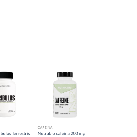
Añadir
Añadir
a la
a la
lista de
lista de
deseos
deseos
CAFEÍNA
bulus Terrestris
Nutrabio cafeina 200 mg