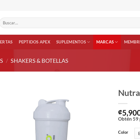
Buscar
por:
FERTAS
PEPTIDOS APEX
SUPLEMENTOS
MARCAS
MEMBRE
S
/
SHAKERS & BOTELLAS
Nutra
Añadir
5,90
a la
₡
lista
Obtén
59
de
deseos
Color