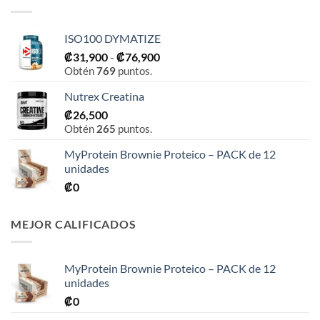
ISO100 DYMATIZE
Rango
₡
31,900
-
₡
76,900
Obtén
769
puntos.
de
precios:
Nutrex Creatina
desde
₡
26,500
₡31,900
Obtén
265
puntos.
hasta
₡76,900
MyProtein Brownie Proteico – PACK de 12
unidades
₡
0
MEJOR CALIFICADOS
MyProtein Brownie Proteico – PACK de 12
unidades
₡
0