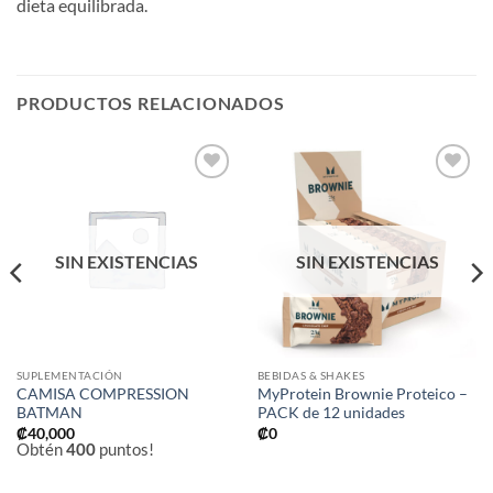
dieta equilibrada.
PRODUCTOS RELACIONADOS
Añadir
Añadir
a la
a la
lista de
lista de
deseos
deseos
SIN EXISTENCIAS
SIN EXISTENCIAS
SUPLEMENTACIÓN
BEBIDAS & SHAKES
CAMISA COMPRESSION
MyProtein Brownie Proteico –
BATMAN
PACK de 12 unidades
₡
40,000
₡
0
Obtén
400
puntos!