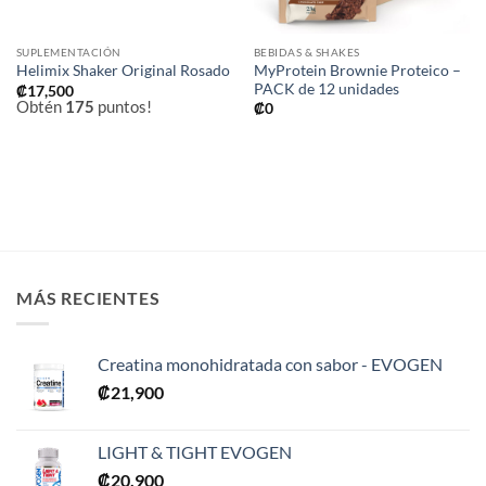
SUPLEMENTACIÓN
BEBIDAS & SHAKES
MyProtein Brownie Proteico –
Helimix Shaker Original Rosado
PACK de 12 unidades
₡
17,500
Obtén
175
puntos!
₡
0
MÁS RECIENTES
Creatina monohidratada con sabor - EVOGEN
₡
21,900
LIGHT & TIGHT EVOGEN
₡
20,900