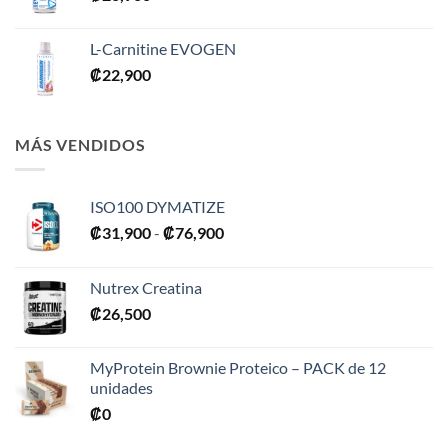
L-Carnitine EVOGEN
₡
22,900
MÁS VENDIDOS
ISO100 DYMATIZE
Rango
₡
31,900
-
₡
76,900
de
precios:
Nutrex Creatina
desde
₡
26,500
₡31,900
hasta
₡76,900
MyProtein Brownie Proteico – PACK de 12
unidades
₡
0