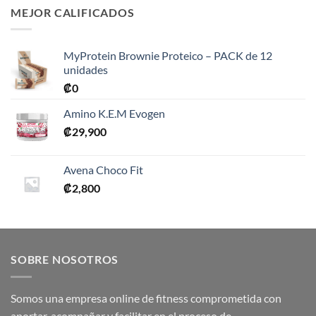
MEJOR CALIFICADOS
MyProtein Brownie Proteico – PACK de 12
unidades
₡
0
Amino K.E.M Evogen
₡
29,900
Avena Choco Fit
₡
2,800
SOBRE NOSOTROS
Somos una empresa online de fitness comprometida con
aportar, acompañar y facilitar en el proceso de