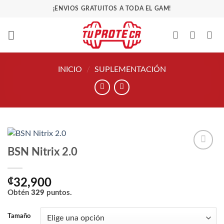
Saltar
¡ENVIOS GRATUITOS A TODA EL GAM!
al
contenido
INICIO
/
SUPLEMENTACIÓN
BSN Nitrix 2.0
Añadir
a la
lista
₡
32,900
de
Obtén
329
puntos.
deseos
Tamaño