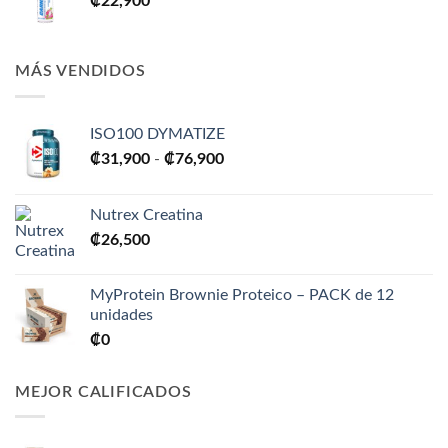
₡
22,900
MÁS VENDIDOS
ISO100 DYMATIZE
Rango
₡
31,900
-
₡
76,900
de
precios:
Nutrex Creatina
desde
₡
26,500
₡31,900
hasta
₡76,900
MyProtein Brownie Proteico – PACK de 12
unidades
₡
0
MEJOR CALIFICADOS