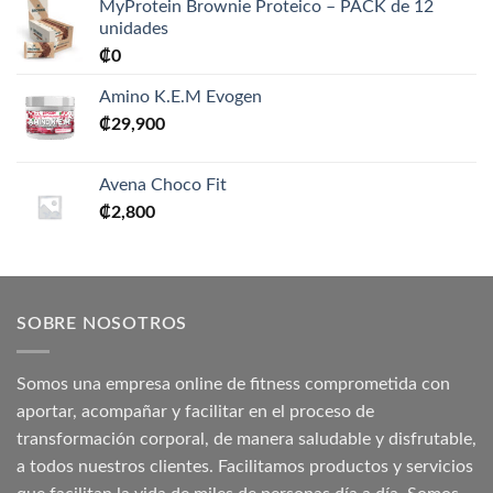
MyProtein Brownie Proteico – PACK de 12
unidades
₡
0
Amino K.E.M Evogen
₡
29,900
Avena Choco Fit
₡
2,800
SOBRE NOSOTROS
Somos una empresa online de fitness comprometida con
aportar, acompañar y facilitar en el proceso de
transformación corporal, de manera saludable y disfrutable,
a todos nuestros clientes. Facilitamos productos y servicios