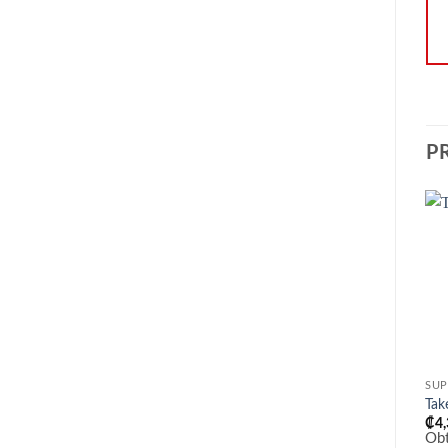
P
SUP
Tak
₡
4
Ob