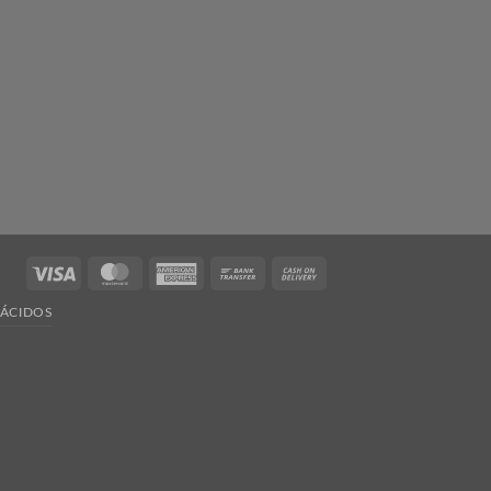
Visa
MasterCard
American
Bank
Cash
Express
Transfer
On
ÁCIDOS
Delivery