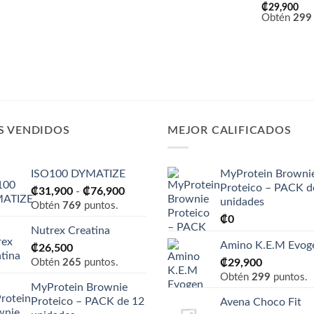
₡
29,900
Obtén
299
S VENDIDOS
MEJOR CALIFICADOS
ISO100 DYMATIZE
MyProtein Browni
Proteico – PACK d
Rango
₡
31,900
-
₡
76,900
unidades
de
Obtén
769
puntos.
₡
0
precios:
Nutrex Creatina
desde
Amino K.E.M Evog
₡
26,500
₡31,900
Obtén
265
puntos.
₡
29,900
hasta
Obtén
299
puntos.
₡76,900
MyProtein Brownie
Proteico – PACK de 12
Avena Choco Fit