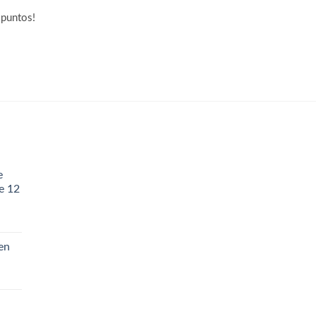
Obtén
299
puntos.
puntos!
e
e 12
en