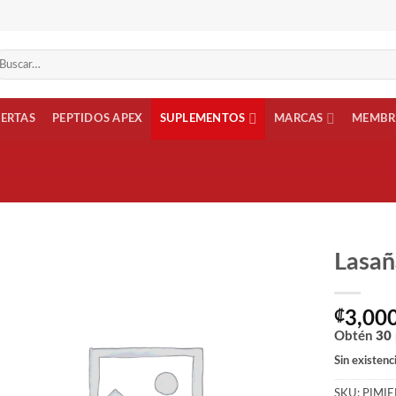
scar
r:
FERTAS
PEPTIDOS APEX
SUPLEMENTOS
MARCAS
MEMBR
Lasañ
Añadir
a la
₡
3,00
lista
Obtén
30
de
deseos
Sin existenc
SKU:
PIMI