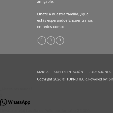
amigable.
Únete a nuestra familia, ¿qué
estás esperando? Encuentranos
en redes como:
MARCAS
SUPLEMENTACIÓN
PROMOCIONES
Copyright 2026 ©
TUPROTECR.
Powered by:
Si
¿Necesitas ayuda?
1
Llévate este(a) Lasaña de Pollo por tan sólo ₡3,000!