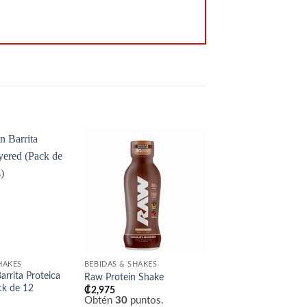
Añadir
Añadir
a la
a la
lista
lista
de
de
SIN EXISTEN
deseos
deseos
HAKES
BEBIDAS & SHAKES
SUPLEMENTACIÓN
arrita Proteica
Pack de 12 barritas 
Raw Protein Shake
ck de 12
House
₡
2,975
Obtén
30
puntos.
₡
29,900