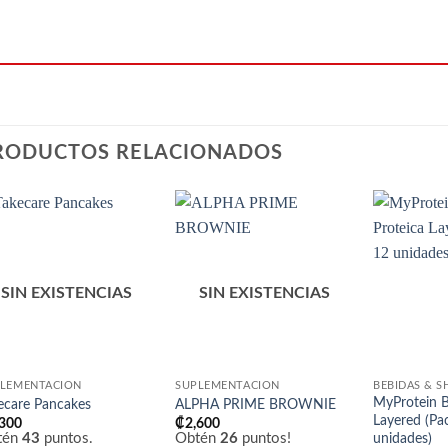
RODUCTOS RELACIONADOS
Añadir
Añadir
a la
a la
lista
lista
de
de
SIN EXISTENCIAS
SIN EXISTENCIAS
deseos
deseos
LEMENTACIÓN
SUPLEMENTACIÓN
BEBIDAS & S
MyProtein B
ecare Pancakes
ALPHA PRIME BROWNIE
Layered (Pa
,300
₡
2,600
tén
43
puntos.
Obtén
26
puntos!
unidades)