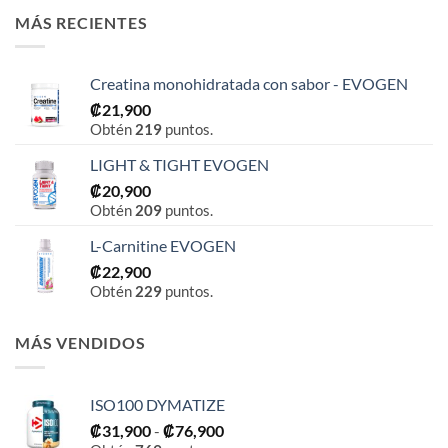
MÁS RECIENTES
Creatina monohidratada con sabor - EVOGEN
₡
21,900
Obtén
219
puntos.
LIGHT & TIGHT EVOGEN
₡
20,900
Obtén
209
puntos.
L-Carnitine EVOGEN
₡
22,900
Obtén
229
puntos.
MÁS VENDIDOS
ISO100 DYMATIZE
Rango
₡
31,900
-
₡
76,900