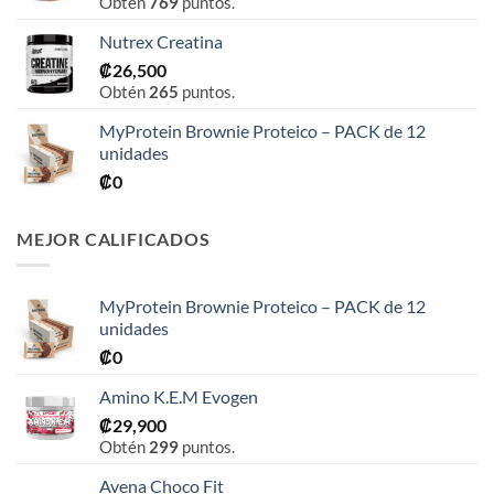
Obtén
769
puntos.
de
precios:
Nutrex Creatina
desde
₡
26,500
₡31,900
Obtén
265
puntos.
hasta
₡76,900
MyProtein Brownie Proteico – PACK de 12
unidades
₡
0
MEJOR CALIFICADOS
MyProtein Brownie Proteico – PACK de 12
unidades
₡
0
Amino K.E.M Evogen
₡
29,900
Obtén
299
puntos.
Avena Choco Fit