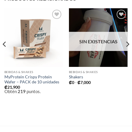
Añadir
Añadir
a la
a la
lista de
lista de
deseos
deseos
SIN EXISTENCIAS
BEBIDAS & SHAKES
BEBIDAS & SHAKES
MyProtein Crispy Protein
Shakers
Wafer – PACK de 10 unidades
Rango
₡
0
-
₡
7,000
de
₡
21,900
precios:
Obtén
219
puntos.
desde
₡0
hasta
₡7,000