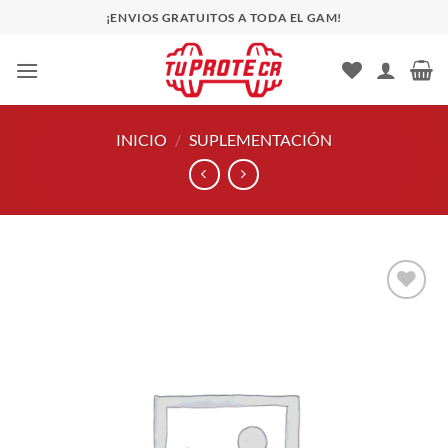
Saltar
¡ENVIOS GRATUITOS A TODA EL GAM!
al
contenido
INICIO
/
SUPLEMENTACIÓN
Añadir
a la
lista
de
deseos