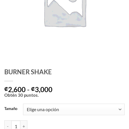
BURNER SHAKE
Rango
2,600
-
3,000
₡
₡
de
Obtén
30
puntos.
precios:
desde
Tamaño
₡2,600
hasta
BURNER SHAKE cantidad