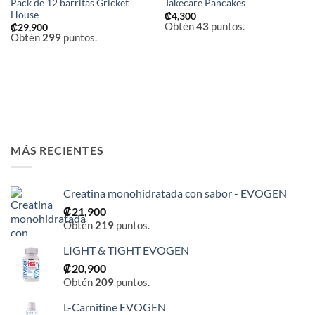
Pack de 12 barritas Gricket
Takecare Pancakes
House
₡
4,300
Obtén
43
puntos.
₡
29,900
Obtén
299
puntos.
MÁS RECIENTES
Creatina monohidratada con sabor - EVOGEN
₡
21,900
Obtén
219
puntos.
LIGHT & TIGHT EVOGEN
₡
20,900
Obtén
209
puntos.
L-Carnitine EVOGEN