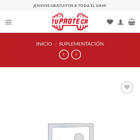
Saltar
¡ENVIOS GRATUITOS A TODA EL GAM!
al
contenido
INICIO
/
SUPLEMENTACIÓN
Añadir
a la
lista
de
deseos