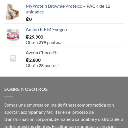
MyProtein Brownie Proteico – PACK de 12
unidades
₡
0
Amino K.E.M Evogen
₡
29,900
Obtén
299
puntos.
Avena Choco Fit
₡
2,800
Obtén
28
puntos!
SOBRE NOSOTROS
Somos una empresa online de fitness comprometida con
aportar, acompañar y facilitar en el proceso de
transformación corporal, de manera saludable y disfrutable, a
todos nuestros clientes. Facilitamos productos y servicios