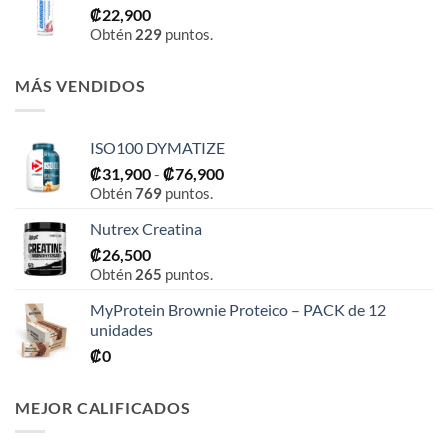
₡
22,900
Obtén
229
puntos.
MÁS VENDIDOS
ISO100 DYMATIZE
Rango
₡
31,900
-
₡
76,900
Obtén
769
puntos.
de
precios:
Nutrex Creatina
desde
₡
26,500
₡31,900
Obtén
265
puntos.
hasta
₡76,900
MyProtein Brownie Proteico – PACK de 12
unidades
₡
0
MEJOR CALIFICADOS