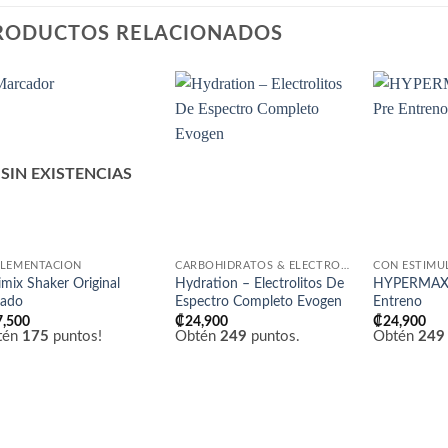
RODUCTOS RELACIONADOS
Añadir
Añadir
a la
a la
lista
lista
de
de
SIN EXISTENCIAS
deseos
deseos
LEMENTACIÓN
CARBOHIDRATOS & ELECTROLITOS
CON ESTIMU
imix Shaker Original
Hydration – Electrolitos De
HYPERMAX’
sado
Espectro Completo Evogen
Entreno
7,500
₡
24,900
₡
24,900
tén
175
puntos!
Obtén
249
puntos.
Obtén
249