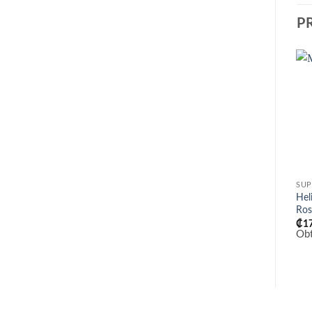
P
SUP
Hel
Ro
₡
1
Ob