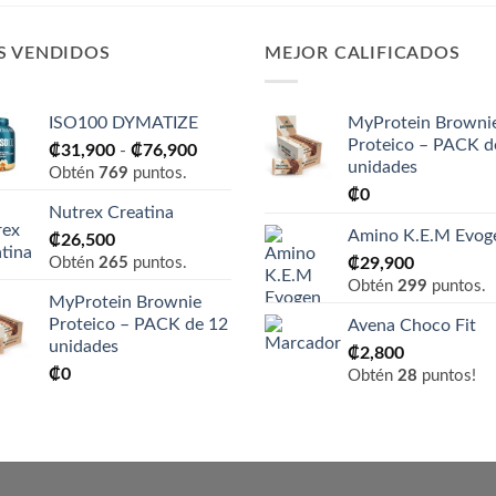
S VENDIDOS
MEJOR CALIFICADOS
ISO100 DYMATIZE
MyProtein Browni
Proteico – PACK d
Rango
₡
31,900
-
₡
76,900
unidades
de
Obtén
769
puntos.
₡
0
precios:
Nutrex Creatina
desde
Amino K.E.M Evog
₡
26,500
₡31,900
Obtén
265
puntos.
₡
29,900
hasta
Obtén
299
puntos.
₡76,900
MyProtein Brownie
Proteico – PACK de 12
Avena Choco Fit
unidades
₡
2,800
₡
0
Obtén
28
puntos!