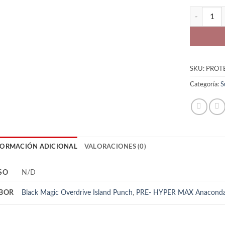
SHOT PRE-
SKU:
PROT
Categoría:
S
FORMACIÓN ADICIONAL
VALORACIONES (0)
SO
N/D
BOR
Black Magic Overdrive Island Punch
,
PRE- HYPER MAX Anaconda