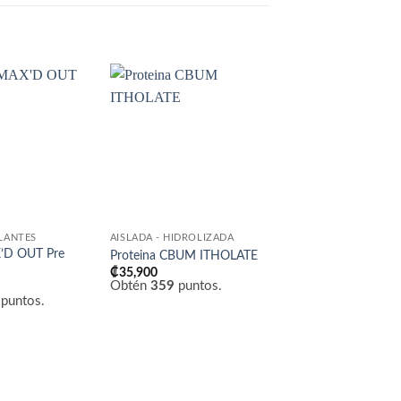
Añadir
Añadir
a la
a la
lista
lista
de
de
SIN EXISTEN
deseos
deseos
LANTES
AISLADA - HIDROLIZADA
SUPLEMENTACIÓN
D OUT Pre
Proteina CBUM ITHOLATE
Helimix Shaker Origi
₡
35,900
₡
17,500
Obtén
359
puntos.
Obtén
175
puntos!
puntos.