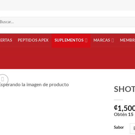
scar
r:
FERTAS
PEPTIDOS APEX
SUPLEMENTOS
MARCAS
MEMBR
SHOT
Añadir
a la
₡
1,50
lista
Obtén
15
de
deseos
Sabor