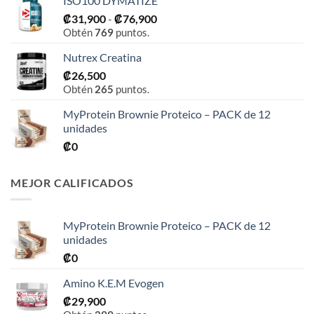
ISO100 DYMATIZE
Rango
₡
31,900
-
₡
76,900
Obtén
769
puntos.
de
precios:
Nutrex Creatina
desde
₡
26,500
₡31,900
Obtén
265
puntos.
hasta
₡76,900
MyProtein Brownie Proteico – PACK de 12
unidades
₡
0
MEJOR CALIFICADOS
MyProtein Brownie Proteico – PACK de 12
unidades
₡
0
Amino K.E.M Evogen
₡
29,900