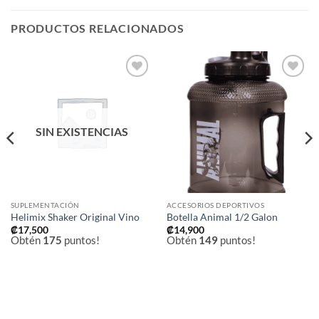
PRODUCTOS RELACIONADOS
Añadir
Añadir
a la
a la
lista de
lista de
deseos
deseos
SIN EXISTENCIAS
SUPLEMENTACIÓN
ACCESORIOS DEPORTIVOS
Helimix Shaker Original Vino
Botella Animal 1/2 Galon
₡
17,500
₡
14,900
Obtén
175
puntos!
Obtén
149
puntos!