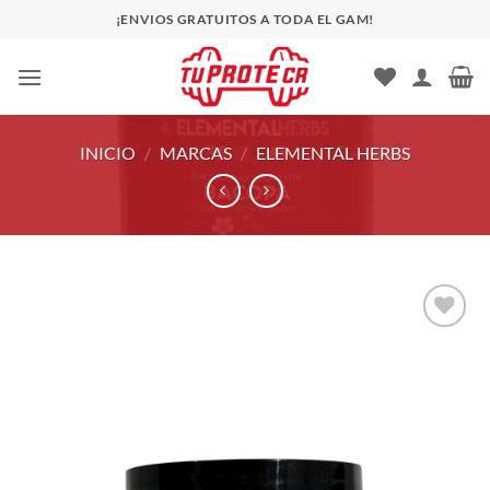
Saltar
¡ENVIOS GRATUITOS A TODA EL GAM!
al
contenido
INICIO
/
MARCAS
/
ELEMENTAL HERBS
Añadir
a la
lista
de
deseos