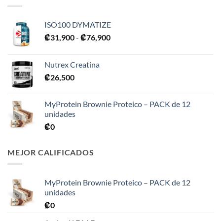
ISO100 DYMATIZE
Rango
₡
31,900
-
₡
76,900
de
precios:
Nutrex Creatina
desde
₡
26,500
₡31,900
hasta
₡76,900
MyProtein Brownie Proteico – PACK de 12
unidades
₡
0
MEJOR CALIFICADOS
MyProtein Brownie Proteico – PACK de 12
unidades
₡
0