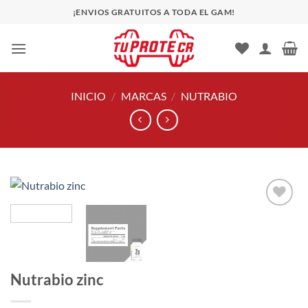
Saltar
¡ENVIOS GRATUITOS A TODA EL GAM!
al
contenido
INICIO
/
MARCAS
/
NUTRABIO
Añadir
a la
lista
de
deseos
Nutrabio zinc