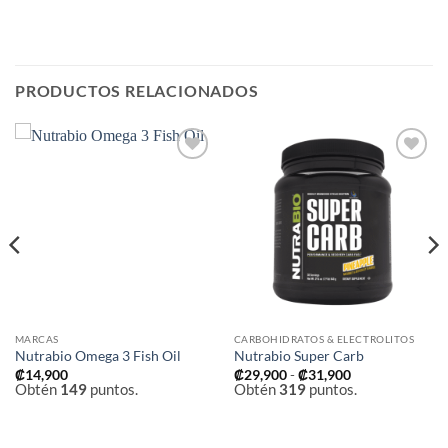
PRODUCTOS RELACIONADOS
Añadir
Añadir
a la
a la
lista de
lista de
deseos
deseos
MARCAS
CARBOHIDRATOS & ELECTROLITOS
Nutrabio Omega 3 Fish Oil
Nutrabio Super Carb
Rango
₡
14,900
₡
29,900
-
₡
31,900
de
Obtén
149
puntos.
Obtén
319
puntos.
precios:
desde
₡29,900
hasta