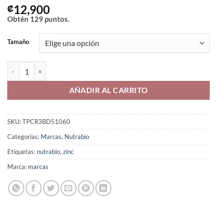
12,900
₡
Obtén
129
puntos.
Tamaño
Nutrabio zinc cantidad
AÑADIR AL CARRITO
SKU:
TPCR3BD51060
Categorías:
Marcas
,
Nutrabio
Etiquetas:
nutrabio
,
zinc
Marca:
marcas