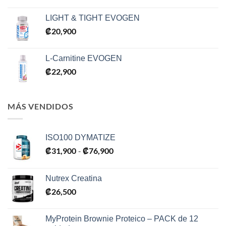
LIGHT & TIGHT EVOGEN
₡
20,900
L-Carnitine EVOGEN
₡
22,900
MÁS VENDIDOS
ISO100 DYMATIZE
₡
31,900
₡
76,900
Rango
-
de
precios:
Nutrex Creatina
desde
₡
26,500
₡31,900
hasta
₡76,900
MyProtein Brownie Proteico – PACK de 12