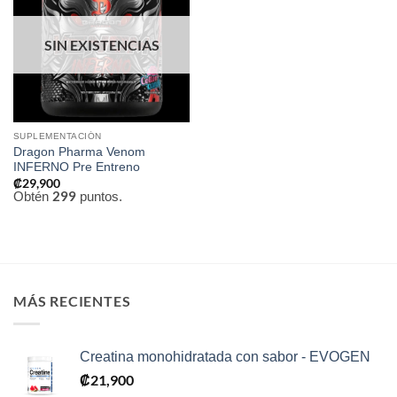
a la
lista de
deseos
SIN EXISTENCIAS
SUPLEMENTACIÓN
Dragon Pharma Venom
INFERNO Pre Entreno
₡
29,900
299
Obtén
puntos.
MÁS RECIENTES
Creatina monohidratada con sabor - EVOGEN
₡
21,900