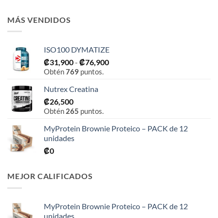
MÁS VENDIDOS
ISO100 DYMATIZE
Rango
₡
31,900
-
₡
76,900
Obtén
769
puntos.
de
precios:
Nutrex Creatina
desde
₡
26,500
₡31,900
Obtén
265
puntos.
hasta
₡76,900
MyProtein Brownie Proteico – PACK de 12
unidades
₡
0
MEJOR CALIFICADOS
MyProtein Brownie Proteico – PACK de 12
unidades