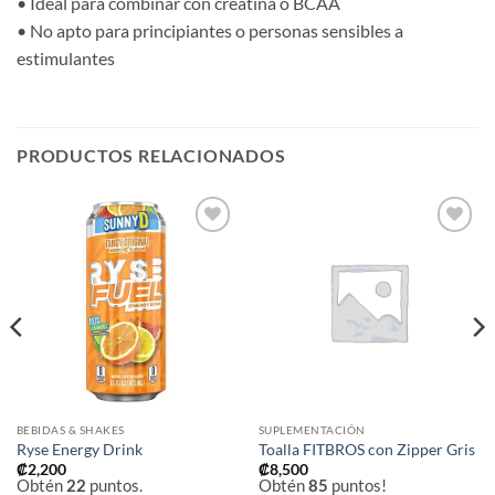
• Ideal para combinar con creatina o BCAA
• No apto para principiantes o personas sensibles a
estimulantes
PRODUCTOS RELACIONADOS
Añadir
Añadir
a la
a la
lista de
lista de
deseos
deseos
BEBIDAS & SHAKES
SUPLEMENTACIÓN
Ryse Energy Drink
Toalla FITBROS con Zipper Gris
₡
2,200
₡
8,500
Obtén
22
puntos.
Obtén
85
puntos!