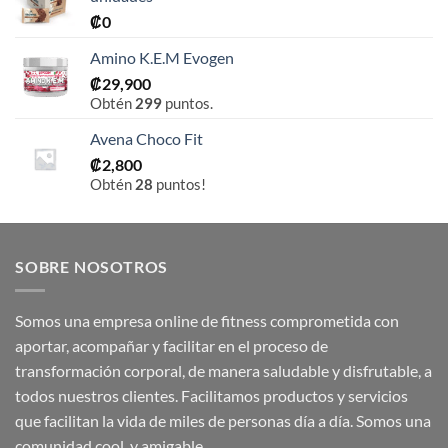
₡
0
Amino K.E.M Evogen
₡
29,900
Obtén
299
puntos.
Avena Choco Fit
₡
2,800
Obtén
28
puntos!
SOBRE NOSOTROS
Somos una empresa online de fitness comprometida con
aportar, acompañar y facilitar en el proceso de
transformación corporal, de manera saludable y disfrutable, a
todos nuestros clientes. Facilitamos productos y servicios
que facilitan la vida de miles de personas día a día. Somos una
comunidad cool, y amigable.