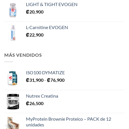
LIGHT & TIGHT EVOGEN
₡
20,900
L-Carnitine EVOGEN
₡
22,900
MÁS VENDIDOS
ISO100 DYMATIZE
Rango
₡
31,900
-
₡
76,900
de
precios:
Nutrex Creatina
desde
₡
26,500
₡31,900
hasta
₡76,900
MyProtein Brownie Proteico – PACK de 12
unidades