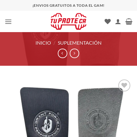
Saltar
¡ENVIOS GRATUITOS A TODA EL GAM!
al
contenido
INICIO
/
SUPLEMENTACIÓN
Añadir
a la
lista
de
deseos