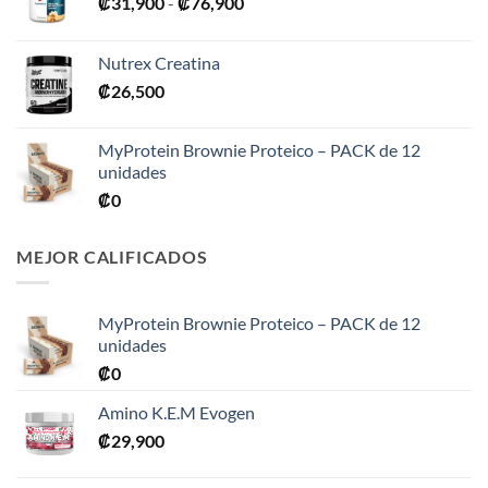
Rango
₡
31,900
-
₡
76,900
de
precios:
Nutrex Creatina
desde
₡
26,500
₡31,900
hasta
₡76,900
MyProtein Brownie Proteico – PACK de 12
unidades
₡
0
MEJOR CALIFICADOS
MyProtein Brownie Proteico – PACK de 12
unidades
₡
0
Amino K.E.M Evogen
₡
29,900