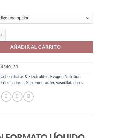
cerol Liquido Evogen cantidad
AÑADIR AL CARRITO
14540133
Carbohidratos & Electrolitos
,
Evogen Nutrition
,
-Entrenadores
,
Suplementación
,
Vasodilatadores
N FORMATO LÍQUIDO