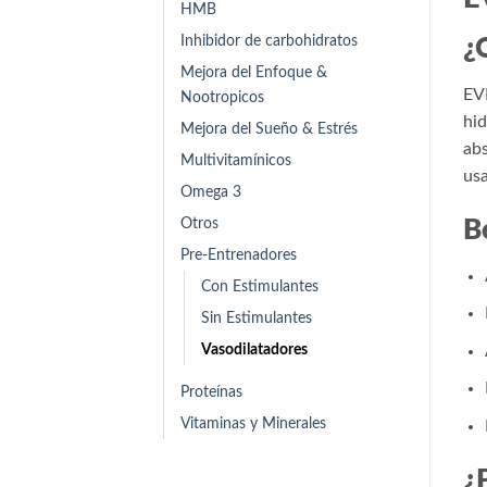
HMB
Inhibidor de carbohidratos
¿
Mejora del Enfoque &
EVP
Nootropicos
hid
Mejora del Sueño & Estrés
abs
Multivitamínicos
usa
Omega 3
Otros
B
Pre-Entrenadores
Con Estimulantes
Sin Estimulantes
Vasodilatadores
Proteínas
Vitaminas y Minerales
¿