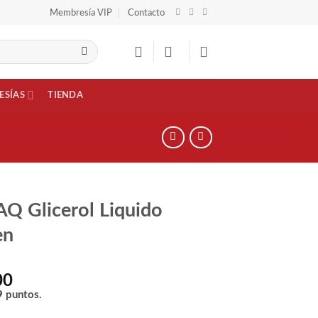
Membresía VIP
Contacto
ESÍAS
TIENDA
Q Glicerol Liquido
en
00
9
puntos.