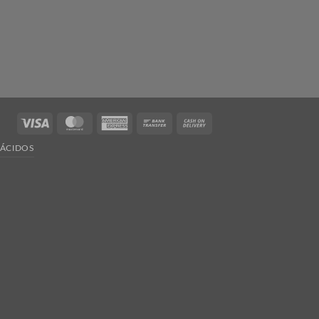
Visa
MasterCard
American
Bank
Cash
Express
Transfer
On
ÁCIDOS
Delivery