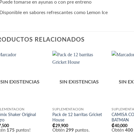
Puede tomarse en ayunas o con pre entreno
Disponible en sabores refrescantes como Lemon Ice
RODUCTOS RELACIONADOS
Añadir
Añadir
a la
a la
lista
lista
de
de
SIN EXISTENCIAS
SIN EXISTENCIAS
SIN E
deseos
deseos
LEMENTACIÓN
SUPLEMENTACIÓN
SUPLEMENTA
imix Shaker Original
Pack de 12 barritas Gricket
CAMISA C
gro
House
BATMAN
7,500
₡
29,900
₡
40,000
tén
175
puntos!
Obtén
299
puntos.
Obtén
400