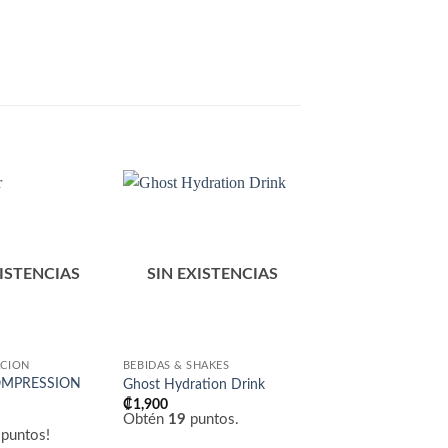
Añadir
Añadir
a la
a la
lista
lista
de
de
XISTENCIAS
SIN EXISTENCIAS
deseos
deseos
CIÓN
BEBIDAS & SHAKES
SUPLEMENTACIÓN
OMPRESSION
Ghost Hydration Drink
Shaker The Rock
₡
1,900
₡
7,900
Obtén
19
puntos.
Obtén
79
puntos!
puntos!