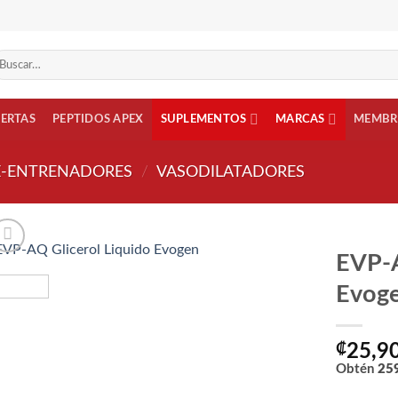
scar
r:
FERTAS
PEPTIDOS APEX
SUPLEMENTOS
MARCAS
MEMBR
E-ENTRENADORES
/
VASODILATADORES
EVP-A
Evog
Añadir
a la
lista
de
₡
25,9
deseos
Obtén
25