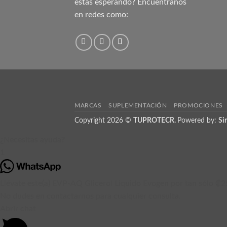
estás esperando? Encuentranos
en redes como:
MARCAS
SUPLEMENTACIÓN
PROMOCIONES
Copyright 2026 ©
TUPROTECR.
Powered by:
Si
¿Necesitas ayuda?
1
Llévate este(a) EVP-AQ Glicerol Liquido Evogen por tan sólo ₡2
No dudes en contactarnos para cualquier consulta.
Abrir chat