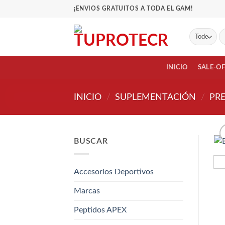
Saltar
¡ENVIOS GRATUITOS A TODA EL GAM!
al
contenido
Bu
po
INICIO
SALE-O
INICIO
/
SUPLEMENTACIÓN
/
PR
BUSCAR
Accesorios Deportivos
Marcas
Peptidos APEX