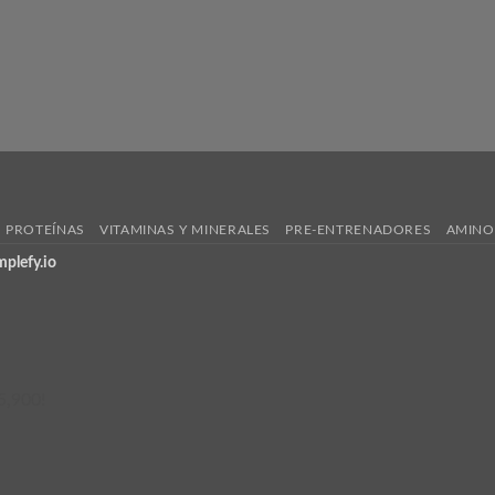
PROTEÍNAS
VITAMINAS Y MINERALES
PRE-ENTRENADORES
AMINO
mplefy.io
5,900!