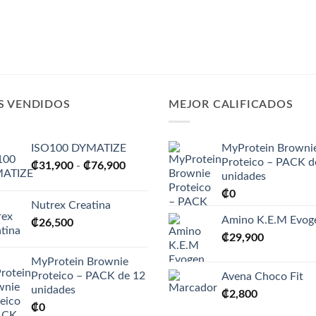
S VENDIDOS
MEJOR CALIFICADOS
ISO100 DYMATIZE
MyProtein Browni
Proteico – PACK d
Rango
₡
31,900
-
₡
76,900
unidades
de
₡
0
precios:
Nutrex Creatina
desde
Amino K.E.M Evog
₡
26,500
₡31,900
₡
29,900
hasta
₡76,900
MyProtein Brownie
Proteico – PACK de 12
Avena Choco Fit
unidades
₡
2,800
₡
0