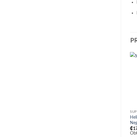
P
SUP
Hel
Ne
₡
1
Ob