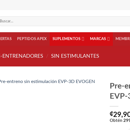
scar
r:
FERTAS
PEPTIDOS APEX
SUPLEMENTOS
MARCAS
MEMBR
E-ENTRENADORES
/
SIN ESTIMULANTES
Pre-e
EVP-
Añadir
a la
lista
de
₡
29,9
deseos
Obtén
29