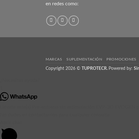
en redes como:
MARCAS
SUPLEMENTACIÓN
PROMOCIONES
Copyright 2026 ©
TUPROTECR.
Powered by:
Si
¿Necesitas ayuda?
1
Llévate este(a) Pre-entreno sin estimulación EVP-3D EVOGEN p
No dudes en contactarnos para cualquier consulta.
Abrir chat