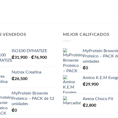
S VENDIDOS
MEJOR CALIFICADOS
ISO100 DYMATIZE
MyProtein Browni
Proteico – PACK d
Rango
₡
31,900
-
₡
76,900
unidades
de
₡
0
precios:
Nutrex Creatina
desde
Amino K.E.M Evog
₡
26,500
₡31,900
₡
29,900
hasta
₡76,900
MyProtein Brownie
Proteico – PACK de 12
Avena Choco Fit
unidades
₡
2,800
₡
0