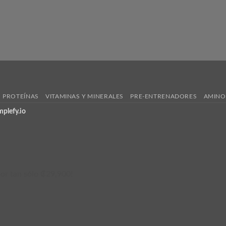
PROTEÍNAS
VITAMINAS Y MINERALES
PRE-ENTRENADORES
AMINO
mplefy.io
or tan sólo ₡29,900!