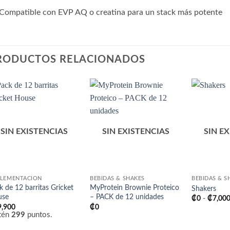
Compatible con EVP AQ o creatina para un stack más potente
RODUCTOS RELACIONADOS
Añadir
Añadir
a la
a la
lista
lista
de
de
SIN EXISTENCIAS
SIN EXISTENCIAS
SIN E
deseos
deseos
LEMENTACIÓN
BEBIDAS & SHAKES
BEBIDAS & S
k de 12 barritas Gricket
MyProtein Brownie Proteico
Shakers
use
– PACK de 12 unidades
₡
0
-
₡
7,00
9,900
₡
0
tén
299
puntos.