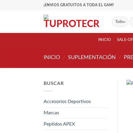
Saltar
¡ENVIOS GRATUITOS A TODA EL GAM!
al
contenido
Bu
po
INICIO
SALE-O
INICIO
/
SUPLEMENTACIÓN
/
PR
BUSCAR
Accesorios Deportivos
Marcas
Peptidos APEX