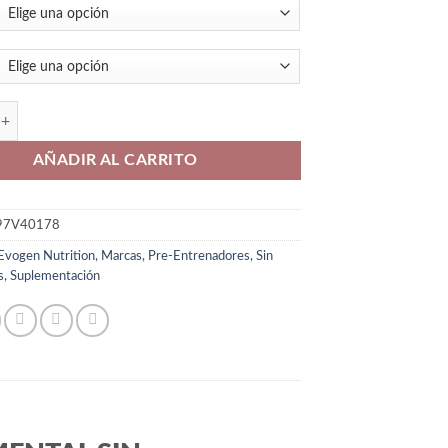
o sin estimulación EVP-3D EVOGEN cantidad
AÑADIR AL CARRITO
97V40178
Evogen Nutrition
,
Marcas
,
Pre-Entrenadores
,
Sin
s
,
Suplementación