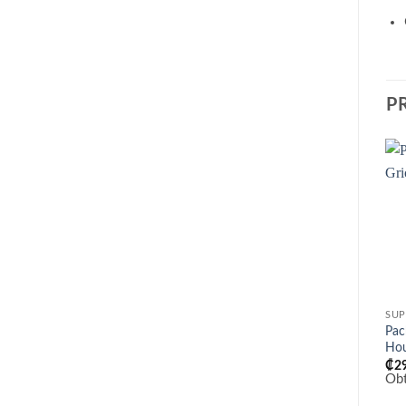
P
SUP
Pac
Ho
₡
2
Ob