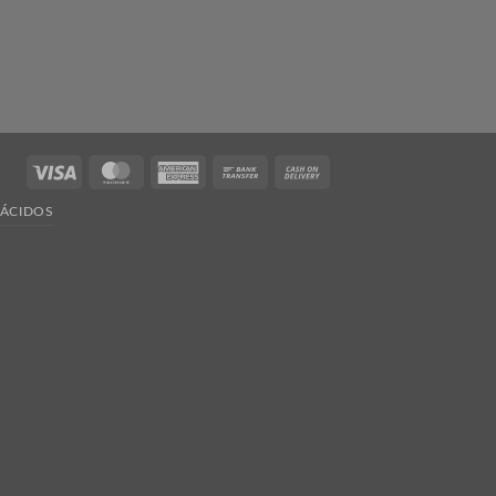
Visa
MasterCard
American
Bank
Cash
Express
Transfer
On
ÁCIDOS
Delivery