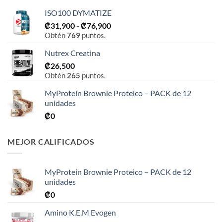
ISO100 DYMATIZE
Rango
₡
31,900
-
₡
76,900
Obtén
769
puntos.
de
precios:
Nutrex Creatina
desde
₡
26,500
₡31,900
Obtén
265
puntos.
hasta
₡76,900
MyProtein Brownie Proteico – PACK de 12
unidades
₡
0
MEJOR CALIFICADOS
MyProtein Brownie Proteico – PACK de 12
unidades
₡
0
Amino K.E.M Evogen