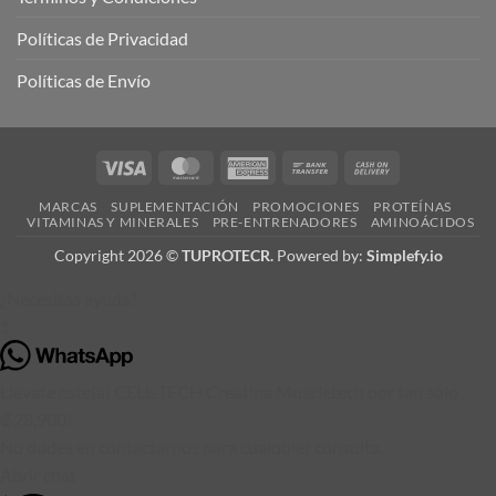
Políticas de Privacidad
Políticas de Envío
Visa
MasterCard
American
Bank
Cash
Express
Transfer
On
MARCAS
SUPLEMENTACIÓN
PROMOCIONES
PROTEÍNAS
Delivery
VITAMINAS Y MINERALES
PRE-ENTRENADORES
AMINOÁCIDOS
Copyright 2026 ©
TUPROTECR.
Powered by:
Simplefy.io
¿Necesitas ayuda?
1
Llévate este(a) CELL-TECH Creatina Muscletech por tan sólo
₡28,900!
No dudes en contactarnos para cualquier consulta.
Abrir chat