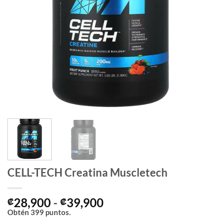
CELL-TECH Creatina Muscletech
Rango
28,900
-
39,900
₡
₡
de
Obtén
399
puntos.