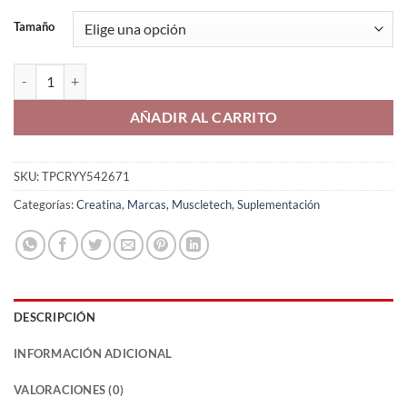
precios:
desde
Tamaño
₡28,900
hasta
CELL-TECH Creatina Muscletech cantidad
₡39,900
AÑADIR AL CARRITO
SKU:
TPCRYY542671
Categorías:
Creatina
,
Marcas
,
Muscletech
,
Suplementación
DESCRIPCIÓN
INFORMACIÓN ADICIONAL
VALORACIONES (0)